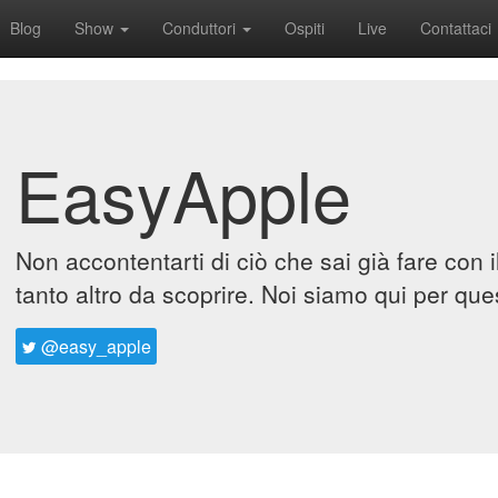
Blog
Show
Conduttori
Ospiti
Live
Contattaci
EasyApple
Non accontentarti di ciò che sai già fare con 
tanto altro da scoprire. Noi siamo qui per que
@easy_apple