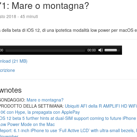
71: Mare o montagna?
to 2018 - 45 minuti
a della beta di iOS 12, di una ipotetica modalità low power per macOS e d
00
00:00
load (21 MB)
crizione
wnotes
SONDAGGIO:
Mare o montagna?
PRODOTTO DELLA SETTIMANA:
Ubiquiti AFI della R AMPLIFI HD WiF
10€ con Hype, la prepagata con ApplePay
iOS 12 beta 5 further hints at dual-SIM support coming to future iPhon
Low Power Mode on the Mac
Report: 6.1-inch iPhone to use ‘Full Active LCD’ with ultra-small bezels, 
November