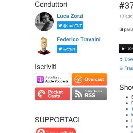
Conduttori
#3
Luca Zorzi
10 agos
@LucaTNT
Si parl
Federico Travaini
@ftrava
00:
⏬ Down
Iscriviti
📝 Tras
Sho
SUPPORTACI