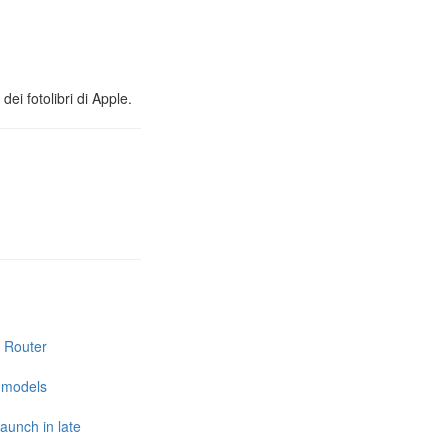
ei fotolibri di Apple.
i Router
e models
launch in late