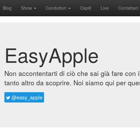
Blog
Show
Conduttori
Ospiti
Live
Contattaci
EasyApple
Non accontentarti di ciò che sai già fare con 
tanto altro da scoprire. Noi siamo qui per que
@easy_apple