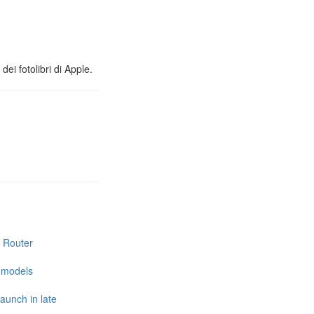
ei fotolibri di Apple.
i Router
e models
launch in late