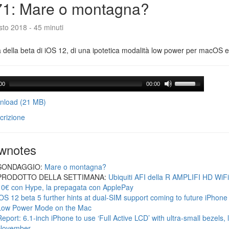
71: Mare o montagna?
to 2018 - 45 minuti
a della beta di iOS 12, di una ipotetica modalità low power per macOS e d
00
00:00
load (21 MB)
crizione
wnotes
SONDAGGIO:
Mare o montagna?
PRODOTTO DELLA SETTIMANA:
Ubiquiti AFI della R AMPLIFI HD WiF
10€ con Hype, la prepagata con ApplePay
iOS 12 beta 5 further hints at dual-SIM support coming to future iPhon
Low Power Mode on the Mac
Report: 6.1-inch iPhone to use ‘Full Active LCD’ with ultra-small bezels, 
November