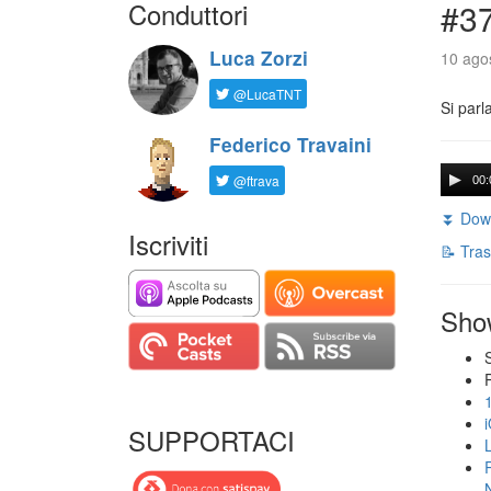
Conduttori
#3
Luca Zorzi
10 agos
@LucaTNT
Si parl
Federico Travaini
@ftrava
00:
⏬ Down
Iscriviti
📝 Tras
Sho
SUPPORTACI