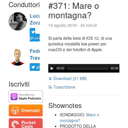
Conduttori
#371: Mare o
montagna?
Luca
Zorzi
10 agosto 2018 - 45 minuti
@LucaTNT
Si parla della beta di iOS 12, di una
ipotetica modalità low power per
macOS e dei fotolibri di Apple.
Federico
Travaini
@ftrava
00:00
00:00
⏬ Download (21 MB)
Iscriviti
📝 Trascrizione
Shownotes
SONDAGGIO:
Mare o
montagna?
PRODOTTO DELLA