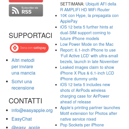
SETTIMANA:
Ubiquiti AFI della
R AMPLIFI HD WiFi Router
10€ con Hype, la prepagata con
ApplePay
iOS 12 beta 5 further hints at
dual-SIM support coming to
SUPPORTACI
future iPhone models
Low Power Mode on the Mac
Report: 6.1-inch iPhone to use
‘Full Active LCD’ with ultra-small
Altri metodi
bezels, launch in late November
per inviare
Leaked images claim to show
una mancia
iPhone X Plus & 6.1-inch LCD
iPhone dummy units
Scrivi una
iOS 12 beta 5 includes new
recensione
shots of AirPods wireless
charging case for AirPower
CONTATTI
ahead of release
Apple’s printing partner launches
info@easyapple.org
Motif extension for Photos after
EasyChat
native service nixed
Pop Sockets per iPhone
@easy_apple