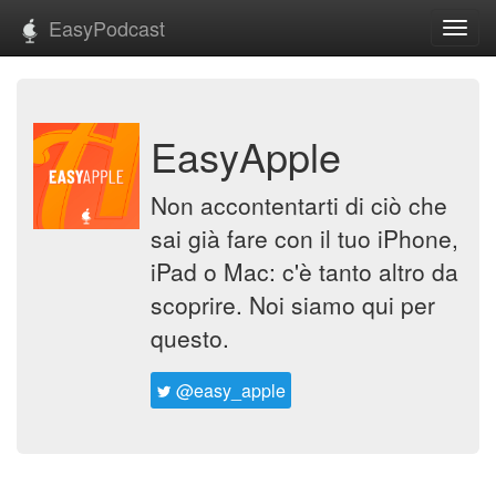
EasyPodcast
Toggl
navig
EasyApple
Non accontentarti di ciò che
sai già fare con il tuo iPhone,
iPad o Mac: c'è tanto altro da
scoprire. Noi siamo qui per
questo.
@easy_apple