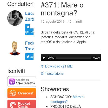
Conduttori
#371: Mare o
montagna?
Luca
Zorzi
10 agosto 2018 - 45 minuti
@LucaTNT
Si parla della beta di iOS 12, di una
ipotetica modalità low power per
macOS e dei fotolibri di Apple.
Federico
Travaini
@ftrava
00:00
00:00
⏬ Download (21 MB)
Iscriviti
📝 Trascrizione
Shownotes
SONDAGGIO:
Mare o
montagna?
PRODOTTO DELLA