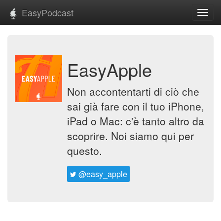
EasyPodcast
Toggl
navig
EasyApple
Non accontentarti di ciò che
sai già fare con il tuo iPhone,
iPad o Mac: c'è tanto altro da
scoprire. Noi siamo qui per
questo.
@easy_apple