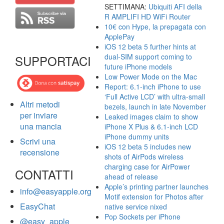
SETTIMANA:
Ubiquiti AFI della
R AMPLIFI HD WiFi Router
10€ con Hype, la prepagata con
ApplePay
iOS 12 beta 5 further hints at
dual-SIM support coming to
SUPPORTACI
future iPhone models
Low Power Mode on the Mac
Report: 6.1-inch iPhone to use
‘Full Active LCD’ with ultra-small
Altri metodi
bezels, launch in late November
per inviare
Leaked images claim to show
una mancia
iPhone X Plus & 6.1-inch LCD
iPhone dummy units
Scrivi una
iOS 12 beta 5 includes new
recensione
shots of AirPods wireless
charging case for AirPower
CONTATTI
ahead of release
Apple’s printing partner launches
info@easyapple.org
Motif extension for Photos after
EasyChat
native service nixed
Pop Sockets per iPhone
@easy_apple