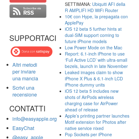
SETTIMANA:
Ubiquiti AFI della
R AMPLIFI HD WiFi Router
10€ con Hype, la prepagata con
ApplePay
iOS 12 beta 5 further hints at
dual-SIM support coming to
SUPPORTACI
future iPhone models
Low Power Mode on the Mac
Report: 6.1-inch iPhone to use
‘Full Active LCD’ with ultra-small
Altri metodi
bezels, launch in late November
per inviare
Leaked images claim to show
una mancia
iPhone X Plus & 6.1-inch LCD
iPhone dummy units
Scrivi una
iOS 12 beta 5 includes new
recensione
shots of AirPods wireless
charging case for AirPower
CONTATTI
ahead of release
Apple’s printing partner launches
info@easyapple.org
Motif extension for Photos after
EasyChat
native service nixed
Pop Sockets per iPhone
@easy_apple