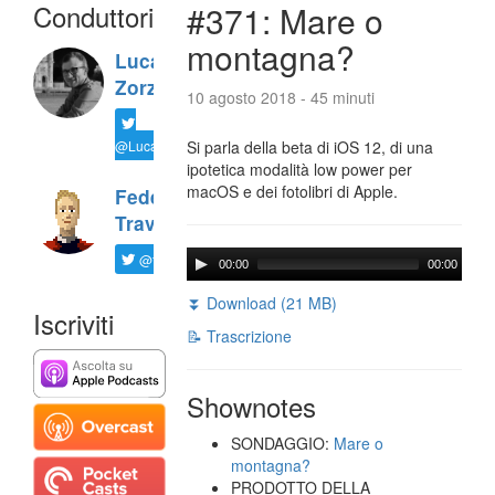
Conduttori
#371: Mare o
montagna?
Luca
Zorzi
10 agosto 2018 - 45 minuti
@LucaTNT
Si parla della beta di iOS 12, di una
ipotetica modalità low power per
macOS e dei fotolibri di Apple.
Federico
Travaini
@ftrava
00:00
00:00
⏬ Download (21 MB)
Iscriviti
📝 Trascrizione
Shownotes
SONDAGGIO:
Mare o
montagna?
PRODOTTO DELLA