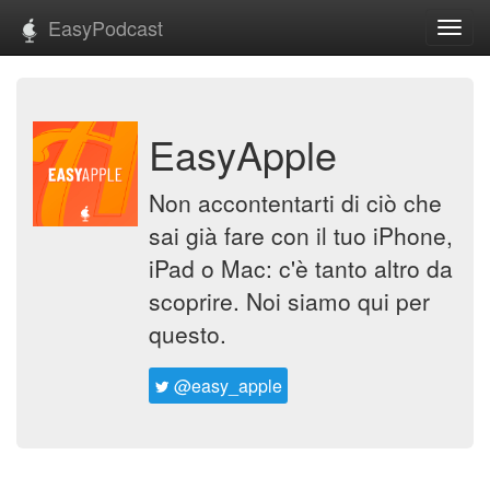
EasyPodcast
Toggl
navig
EasyApple
Non accontentarti di ciò che
sai già fare con il tuo iPhone,
iPad o Mac: c'è tanto altro da
scoprire. Noi siamo qui per
questo.
@easy_apple