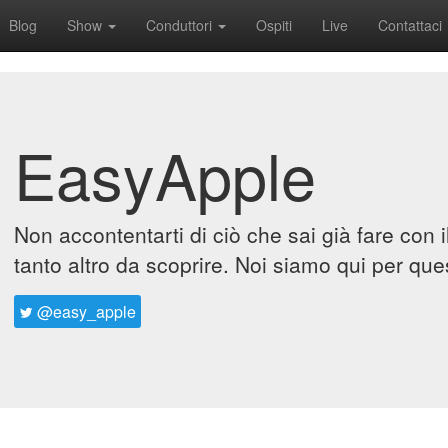
Blog
Show
Conduttori
Ospiti
Live
Contattaci
EasyApple
Non accontentarti di ciò che sai già fare con 
tanto altro da scoprire. Noi siamo qui per que
@easy_apple