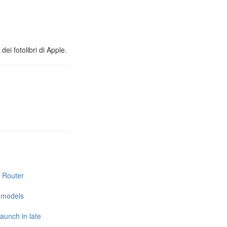
ei fotolibri di Apple.
i Router
e models
launch in late