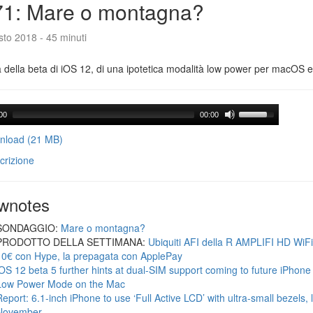
71: Mare o montagna?
to 2018 - 45 minuti
a della beta di iOS 12, di una ipotetica modalità low power per macOS e d
00
00:00
load (21 MB)
crizione
wnotes
SONDAGGIO:
Mare o montagna?
PRODOTTO DELLA SETTIMANA:
Ubiquiti AFI della R AMPLIFI HD WiF
10€ con Hype, la prepagata con ApplePay
iOS 12 beta 5 further hints at dual-SIM support coming to future iPhon
Low Power Mode on the Mac
Report: 6.1-inch iPhone to use ‘Full Active LCD’ with ultra-small bezels, 
November