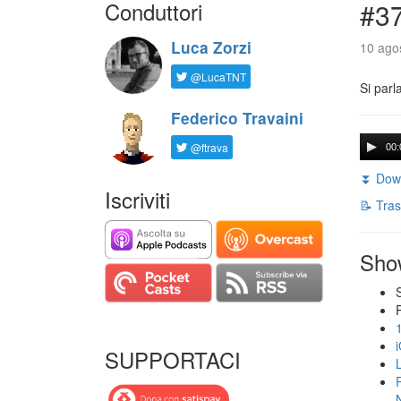
Conduttori
#3
Luca Zorzi
10 agos
@LucaTNT
Si parl
Federico Travaini
@ftrava
00:
⏬ Down
Iscriviti
📝 Tras
Sho
SUPPORTACI