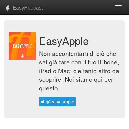
EasyPodcast
Toggl
navig
EasyApple
Non accontentarti di ciò che
sai già fare con il tuo iPhone,
iPad o Mac: c'è tanto altro da
scoprire. Noi siamo qui per
questo.
@easy_apple