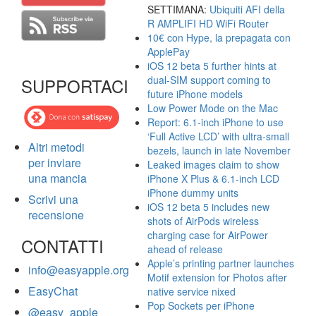
SETTIMANA:
Ubiquiti AFI della
R AMPLIFI HD WiFi Router
10€ con Hype, la prepagata con
ApplePay
iOS 12 beta 5 further hints at
dual-SIM support coming to
SUPPORTACI
future iPhone models
Low Power Mode on the Mac
Report: 6.1-inch iPhone to use
‘Full Active LCD’ with ultra-small
Altri metodi
bezels, launch in late November
per inviare
Leaked images claim to show
una mancia
iPhone X Plus & 6.1-inch LCD
iPhone dummy units
Scrivi una
iOS 12 beta 5 includes new
recensione
shots of AirPods wireless
charging case for AirPower
CONTATTI
ahead of release
Apple’s printing partner launches
info@easyapple.org
Motif extension for Photos after
EasyChat
native service nixed
Pop Sockets per iPhone
@easy_apple