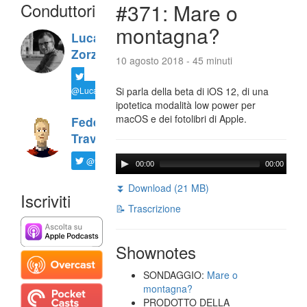
Conduttori
#371: Mare o
montagna?
Luca
Zorzi
10 agosto 2018 - 45 minuti
@LucaTNT
Si parla della beta di iOS 12, di una
ipotetica modalità low power per
macOS e dei fotolibri di Apple.
Federico
Travaini
@ftrava
00:00
00:00
⏬ Download (21 MB)
Iscriviti
📝 Trascrizione
Shownotes
SONDAGGIO:
Mare o
montagna?
PRODOTTO DELLA