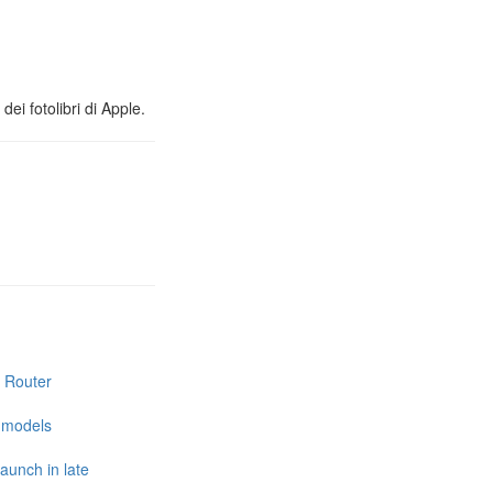
ei fotolibri di Apple.
i Router
e models
launch in late