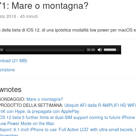
71: Mare o montagna?
to 2018 - 45 minuti
a della beta di iOS 12, di una ipotetica modalità low power per macOS e d
00
00:00
load (21 MB)
crizione
wnotes
SONDAGGIO:
Mare o montagna?
PRODOTTO DELLA SETTIMANA:
Ubiquiti AFI della R AMPLIFI HD WiF
10€ con Hype, la prepagata con ApplePay
iOS 12 beta 5 further hints at dual-SIM support coming to future iPhon
Low Power Mode on the Mac
Report: 6.1-inch iPhone to use ‘Full Active LCD’ with ultra-small bezels, 
November