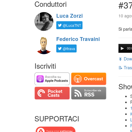
Conduttori
#3
Luca Zorzi
10 agos
@LucaTNT
Si parl
Federico Travaini
@ftrava
00:
⏬ Down
Iscriviti
📝 Tras
Sho
SUPPORTACI