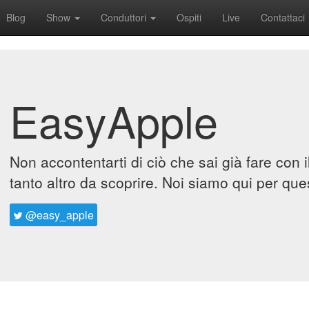
Blog
Show
Conduttori
Ospiti
Live
Contattaci
EasyApple
Non accontentarti di ciò che sai già fare con 
tanto altro da scoprire. Noi siamo qui per que
@easy_apple