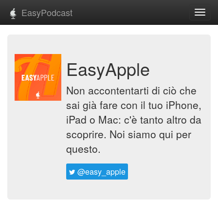
EasyPodcast
Toggl
navig
EasyApple
Non accontentarti di ciò che
sai già fare con il tuo iPhone,
iPad o Mac: c'è tanto altro da
scoprire. Noi siamo qui per
questo.
@easy_apple