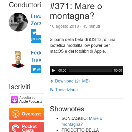
Conduttori
#371: Mare o
montagna?
Luca
Zorzi
10 agosto 2018 - 45 minuti
@LucaTNT
Si parla della beta di iOS 12, di una
ipotetica modalità low power per
macOS e dei fotolibri di Apple.
Federico
Travaini
@ftrava
00:00
00:00
⏬ Download (21 MB)
Iscriviti
📝 Trascrizione
Shownotes
SONDAGGIO:
Mare o
montagna?
PRODOTTO DELLA