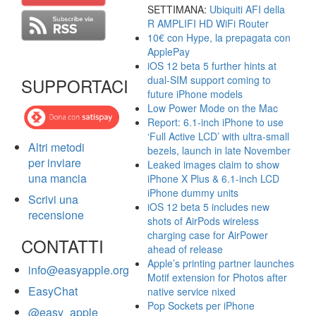
SETTIMANA:
Ubiquiti AFI della
R AMPLIFI HD WiFi Router
10€ con Hype, la prepagata con
ApplePay
iOS 12 beta 5 further hints at
dual-SIM support coming to
SUPPORTACI
future iPhone models
Low Power Mode on the Mac
Report: 6.1-inch iPhone to use
‘Full Active LCD’ with ultra-small
Altri metodi
bezels, launch in late November
per inviare
Leaked images claim to show
una mancia
iPhone X Plus & 6.1-inch LCD
iPhone dummy units
Scrivi una
iOS 12 beta 5 includes new
recensione
shots of AirPods wireless
charging case for AirPower
CONTATTI
ahead of release
Apple’s printing partner launches
info@easyapple.org
Motif extension for Photos after
EasyChat
native service nixed
Pop Sockets per iPhone
@easy_apple