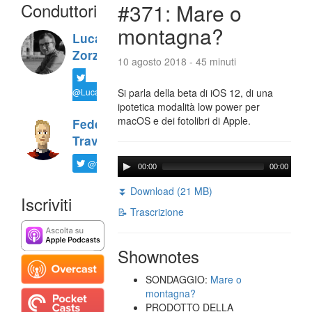
Conduttori
#371: Mare o
montagna?
Luca
Zorzi
10 agosto 2018 - 45 minuti
@LucaTNT
Si parla della beta di iOS 12, di una
ipotetica modalità low power per
macOS e dei fotolibri di Apple.
Federico
Travaini
@ftrava
00:00
00:00
⏬ Download (21 MB)
Iscriviti
📝 Trascrizione
Shownotes
SONDAGGIO:
Mare o
montagna?
PRODOTTO DELLA