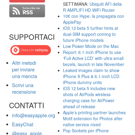
SETTIMANA:
Ubiquiti AFI della
R AMPLIFI HD WiFi Router
10€ con Hype, la prepagata con
ApplePay
iOS 12 beta 5 further hints at
dual-SIM support coming to
SUPPORTACI
future iPhone models
Low Power Mode on the Mac
Report: 6.1-inch iPhone to use
‘Full Active LCD’ with ultra-small
Altri metodi
bezels, launch in late November
per inviare
Leaked images claim to show
una mancia
iPhone X Plus & 6.1-inch LCD
iPhone dummy units
Scrivi una
iOS 12 beta 5 includes new
recensione
shots of AirPods wireless
charging case for AirPower
CONTATTI
ahead of release
Apple’s printing partner launches
info@easyapple.org
Motif extension for Photos after
EasyChat
native service nixed
Pop Sockets per iPhone
@easy_apple