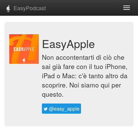
EasyPodcast
Toggl
navig
EasyApple
Non accontentarti di ciò che
sai già fare con il tuo iPhone,
iPad o Mac: c'è tanto altro da
scoprire. Noi siamo qui per
questo.
@easy_apple