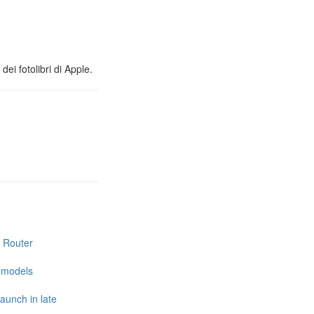
ei fotolibri di Apple.
i Router
e models
launch in late