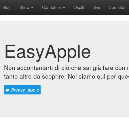
Blog
Show
Conduttori
Ospiti
Live
Contattaci
EasyApple
Non accontentarti di ciò che sai già fare con 
tanto altro da scoprire. Noi siamo qui per que
@easy_apple