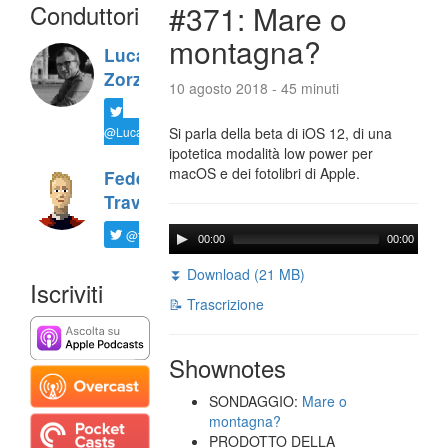
Conduttori
#371: Mare o
montagna?
Luca
Zorzi
10 agosto 2018 - 45 minuti
@LucaTNT
Si parla della beta di iOS 12, di una
ipotetica modalità low power per
macOS e dei fotolibri di Apple.
Federico
Travaini
@ftrava
00:00
00:00
⏬ Download (21 MB)
Iscriviti
📝 Trascrizione
Shownotes
SONDAGGIO:
Mare o
montagna?
PRODOTTO DELLA