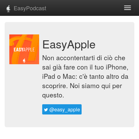
EasyPodcast
Toggl
navig
EasyApple
Non accontentarti di ciò che
sai già fare con il tuo iPhone,
iPad o Mac: c'è tanto altro da
scoprire. Noi siamo qui per
questo.
@easy_apple