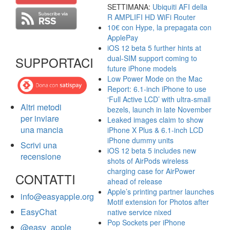
SETTIMANA:
Ubiquiti AFI della
R AMPLIFI HD WiFi Router
10€ con Hype, la prepagata con
ApplePay
iOS 12 beta 5 further hints at
dual-SIM support coming to
SUPPORTACI
future iPhone models
Low Power Mode on the Mac
Report: 6.1-inch iPhone to use
‘Full Active LCD’ with ultra-small
Altri metodi
bezels, launch in late November
per inviare
Leaked images claim to show
una mancia
iPhone X Plus & 6.1-inch LCD
iPhone dummy units
Scrivi una
iOS 12 beta 5 includes new
recensione
shots of AirPods wireless
charging case for AirPower
CONTATTI
ahead of release
Apple’s printing partner launches
info@easyapple.org
Motif extension for Photos after
EasyChat
native service nixed
Pop Sockets per iPhone
@easy_apple