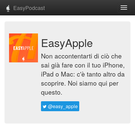
EasyPodcast
Toggl
navig
EasyApple
Non accontentarti di ciò che
sai già fare con il tuo iPhone,
iPad o Mac: c'è tanto altro da
scoprire. Noi siamo qui per
questo.
@easy_apple