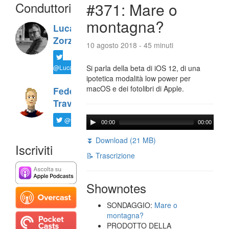
Conduttori
#371: Mare o
montagna?
Luca
Zorzi
10 agosto 2018 - 45 minuti
@LucaTNT
Si parla della beta di iOS 12, di una
ipotetica modalità low power per
macOS e dei fotolibri di Apple.
Federico
Travaini
@ftrava
00:00
00:00
⏬ Download (21 MB)
Iscriviti
📝 Trascrizione
Shownotes
SONDAGGIO:
Mare o
montagna?
PRODOTTO DELLA