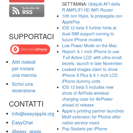
SETTIMANA:
Ubiquiti AFI della
R AMPLIFI HD WiFi Router
10€ con Hype, la prepagata con
ApplePay
iOS 12 beta 5 further hints at
dual-SIM support coming to
SUPPORTACI
future iPhone models
Low Power Mode on the Mac
Report: 6.1-inch iPhone to use
‘Full Active LCD’ with ultra-small
Altri metodi
bezels, launch in late November
per inviare
Leaked images claim to show
una mancia
iPhone X Plus & 6.1-inch LCD
iPhone dummy units
Scrivi una
iOS 12 beta 5 includes new
recensione
shots of AirPods wireless
charging case for AirPower
CONTATTI
ahead of release
Apple’s printing partner launches
info@easyapple.org
Motif extension for Photos after
EasyChat
native service nixed
Pop Sockets per iPhone
@easy_apple