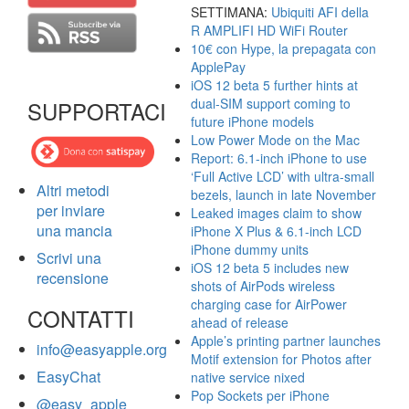
SETTIMANA:
Ubiquiti AFI della
R AMPLIFI HD WiFi Router
10€ con Hype, la prepagata con
ApplePay
iOS 12 beta 5 further hints at
dual-SIM support coming to
SUPPORTACI
future iPhone models
Low Power Mode on the Mac
Report: 6.1-inch iPhone to use
‘Full Active LCD’ with ultra-small
Altri metodi
bezels, launch in late November
per inviare
Leaked images claim to show
una mancia
iPhone X Plus & 6.1-inch LCD
iPhone dummy units
Scrivi una
iOS 12 beta 5 includes new
recensione
shots of AirPods wireless
charging case for AirPower
CONTATTI
ahead of release
Apple’s printing partner launches
info@easyapple.org
Motif extension for Photos after
EasyChat
native service nixed
Pop Sockets per iPhone
@easy_apple