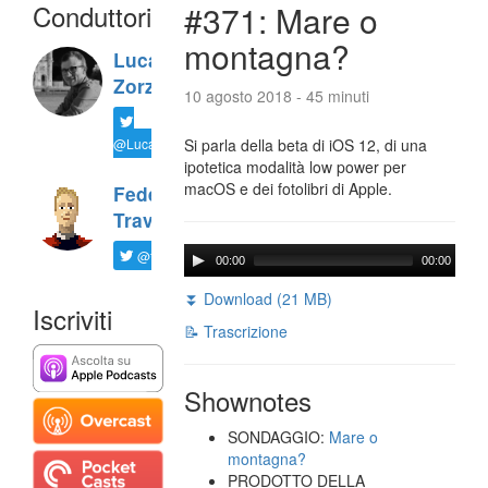
Conduttori
#371: Mare o
montagna?
Luca
Zorzi
10 agosto 2018 - 45 minuti
@LucaTNT
Si parla della beta di iOS 12, di una
ipotetica modalità low power per
macOS e dei fotolibri di Apple.
Federico
Travaini
@ftrava
00:00
00:00
⏬ Download (21 MB)
Iscriviti
📝 Trascrizione
Shownotes
SONDAGGIO:
Mare o
montagna?
PRODOTTO DELLA