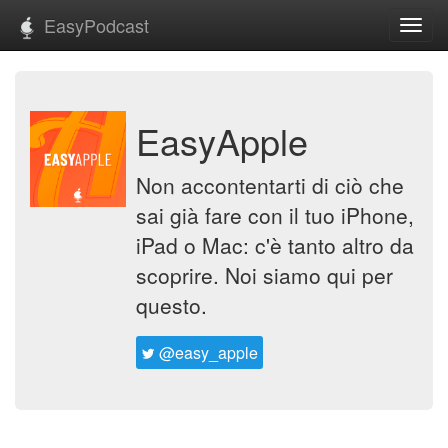
EasyPodcast
Toggl
navig
EasyApple
Non accontentarti di ciò che
sai già fare con il tuo iPhone,
iPad o Mac: c'è tanto altro da
scoprire. Noi siamo qui per
questo.
@easy_apple