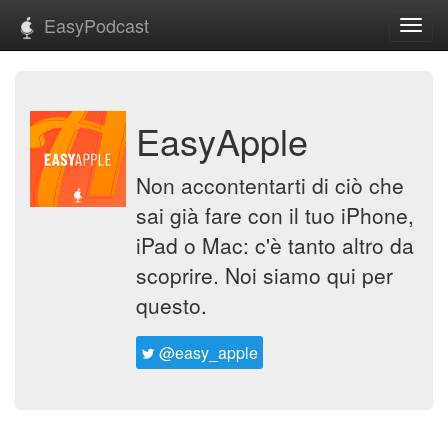
EasyPodcast
Toggl
navig
EasyApple
Non accontentarti di ciò che
sai già fare con il tuo iPhone,
iPad o Mac: c'è tanto altro da
scoprire. Noi siamo qui per
questo.
@easy_apple