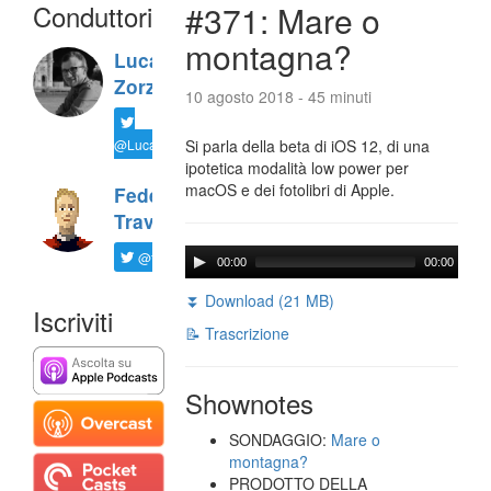
Conduttori
#371: Mare o
montagna?
Luca
Zorzi
10 agosto 2018 - 45 minuti
@LucaTNT
Si parla della beta di iOS 12, di una
ipotetica modalità low power per
macOS e dei fotolibri di Apple.
Federico
Travaini
@ftrava
00:00
00:00
⏬ Download (21 MB)
Iscriviti
📝 Trascrizione
Shownotes
SONDAGGIO:
Mare o
montagna?
PRODOTTO DELLA