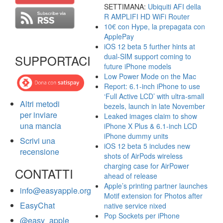
SETTIMANA:
Ubiquiti AFI della
R AMPLIFI HD WiFi Router
10€ con Hype, la prepagata con
ApplePay
iOS 12 beta 5 further hints at
dual-SIM support coming to
SUPPORTACI
future iPhone models
Low Power Mode on the Mac
Report: 6.1-inch iPhone to use
‘Full Active LCD’ with ultra-small
Altri metodi
bezels, launch in late November
per inviare
Leaked images claim to show
una mancia
iPhone X Plus & 6.1-inch LCD
iPhone dummy units
Scrivi una
iOS 12 beta 5 includes new
recensione
shots of AirPods wireless
charging case for AirPower
CONTATTI
ahead of release
Apple’s printing partner launches
info@easyapple.org
Motif extension for Photos after
EasyChat
native service nixed
Pop Sockets per iPhone
@easy_apple