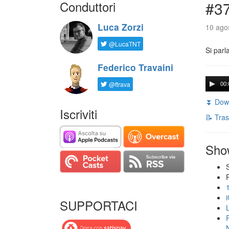
Conduttori
#3
Luca Zorzi
10 agos
@LucaTNT
Si parl
Federico Travaini
@ftrava
00:
⏬ Down
Iscriviti
📝 Tras
Sho
SUPPORTACI