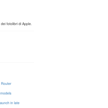
ei fotolibri di Apple.
i Router
e models
launch in late