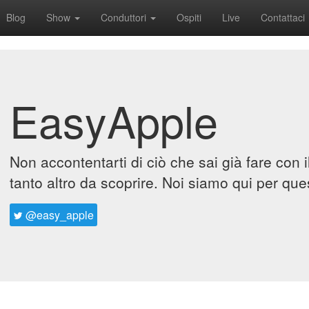
Blog
Show
Conduttori
Ospiti
Live
Contattaci
EasyApple
Non accontentarti di ciò che sai già fare con 
tanto altro da scoprire. Noi siamo qui per que
@easy_apple