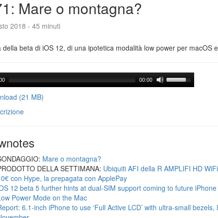
71: Mare o montagna?
to 2018 - 45 minuti
a della beta di iOS 12, di una ipotetica modalità low power per macOS e d
00
00:00
load (21 MB)
crizione
wnotes
SONDAGGIO:
Mare o montagna?
PRODOTTO DELLA SETTIMANA:
Ubiquiti AFI della R AMPLIFI HD WiF
10€ con Hype, la prepagata con ApplePay
iOS 12 beta 5 further hints at dual-SIM support coming to future iPhon
Low Power Mode on the Mac
Report: 6.1-inch iPhone to use ‘Full Active LCD’ with ultra-small bezels, 
November