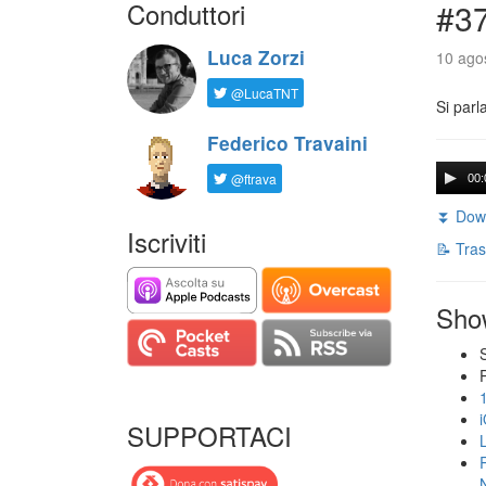
Conduttori
#3
Luca Zorzi
10 agos
@LucaTNT
Si parl
Federico Travaini
@ftrava
00:
⏬ Down
Iscriviti
📝 Tras
Sho
SUPPORTACI