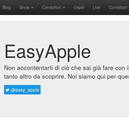
Blog
Show
Conduttori
Ospiti
Live
Contattaci
EasyApple
Non accontentarti di ciò che sai già fare con 
tanto altro da scoprire. Noi siamo qui per que
@easy_apple