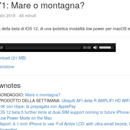
71: Mare o montagna?
to 2018 - 45 minuti
a della beta di iOS 12, di una ipotetica modalità low power per macOS e d
00
00:00
load (21 MB)
crizione
wnotes
SONDAGGIO:
Mare o montagna?
PRODOTTO DELLA SETTIMANA:
Ubiquiti AFI della R AMPLIFI HD WiF
10€ con Hype, la prepagata con ApplePay
iOS 12 beta 5 further hints at dual-SIM support coming to future iPhon
Low Power Mode on the Mac
Report: 6.1-inch iPhone to use ‘Full Active LCD’ with ultra-small bezels, 
November