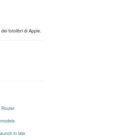
ei fotolibri di Apple.
i Router
e models
launch in late