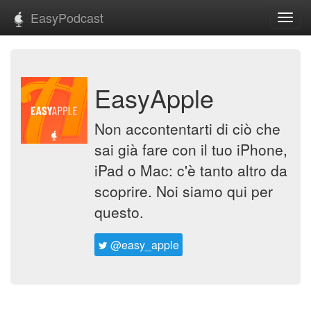
EasyPodcast
Toggl
navig
EasyApple
Non accontentarti di ciò che
sai già fare con il tuo iPhone,
iPad o Mac: c'è tanto altro da
scoprire. Noi siamo qui per
questo.
@easy_apple