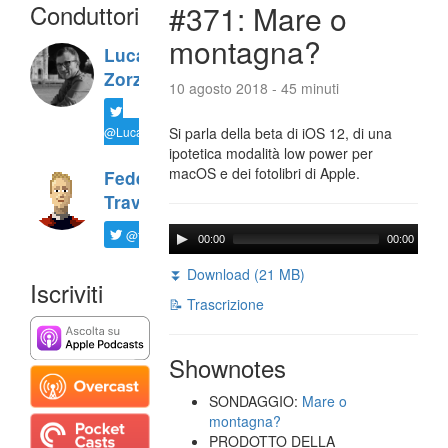
Conduttori
#371: Mare o
montagna?
Luca
Zorzi
10 agosto 2018 - 45 minuti
@LucaTNT
Si parla della beta di iOS 12, di una
ipotetica modalità low power per
macOS e dei fotolibri di Apple.
Federico
Travaini
@ftrava
00:00
00:00
⏬ Download (21 MB)
Iscriviti
📝 Trascrizione
Shownotes
SONDAGGIO:
Mare o
montagna?
PRODOTTO DELLA