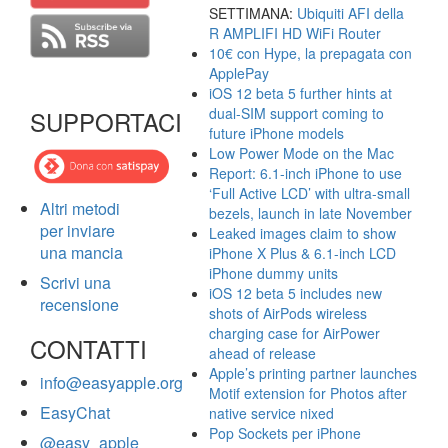
SETTIMANA:
Ubiquiti AFI della
R AMPLIFI HD WiFi Router
10€ con Hype, la prepagata con
ApplePay
iOS 12 beta 5 further hints at
dual-SIM support coming to
SUPPORTACI
future iPhone models
Low Power Mode on the Mac
Report: 6.1-inch iPhone to use
‘Full Active LCD’ with ultra-small
Altri metodi
bezels, launch in late November
per inviare
Leaked images claim to show
una mancia
iPhone X Plus & 6.1-inch LCD
iPhone dummy units
Scrivi una
iOS 12 beta 5 includes new
recensione
shots of AirPods wireless
charging case for AirPower
CONTATTI
ahead of release
Apple’s printing partner launches
info@easyapple.org
Motif extension for Photos after
EasyChat
native service nixed
Pop Sockets per iPhone
@easy_apple