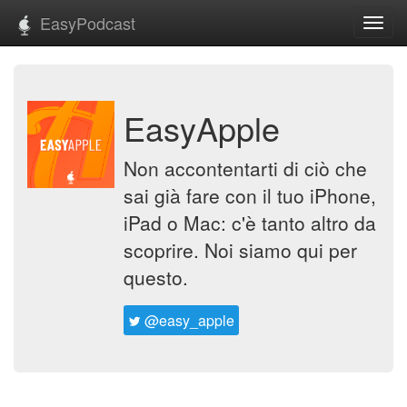
EasyPodcast
Toggl
navig
EasyApple
Non accontentarti di ciò che
sai già fare con il tuo iPhone,
iPad o Mac: c'è tanto altro da
scoprire. Noi siamo qui per
questo.
@easy_apple