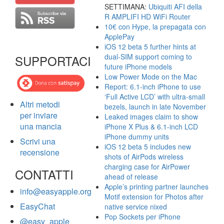
SETTIMANA:
Ubiquiti AFI della
R AMPLIFI HD WiFi Router
10€ con Hype, la prepagata con
ApplePay
iOS 12 beta 5 further hints at
dual-SIM support coming to
SUPPORTACI
future iPhone models
Low Power Mode on the Mac
Report: 6.1-inch iPhone to use
‘Full Active LCD’ with ultra-small
Altri metodi
bezels, launch in late November
per inviare
Leaked images claim to show
una mancia
iPhone X Plus & 6.1-inch LCD
iPhone dummy units
Scrivi una
iOS 12 beta 5 includes new
recensione
shots of AirPods wireless
charging case for AirPower
CONTATTI
ahead of release
Apple’s printing partner launches
info@easyapple.org
Motif extension for Photos after
EasyChat
native service nixed
Pop Sockets per iPhone
@easy_apple