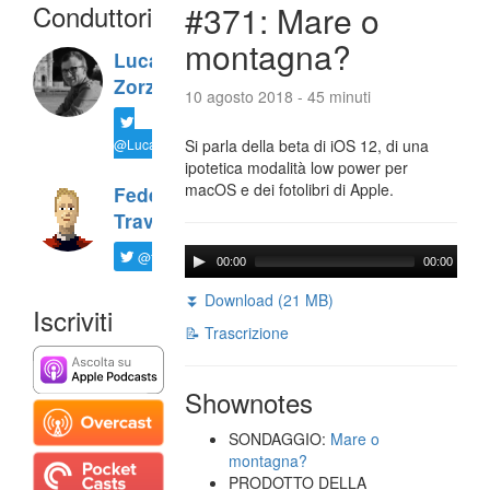
Conduttori
#371: Mare o
montagna?
Luca
Zorzi
10 agosto 2018 - 45 minuti
@LucaTNT
Si parla della beta di iOS 12, di una
ipotetica modalità low power per
macOS e dei fotolibri di Apple.
Federico
Travaini
@ftrava
00:00
00:00
⏬ Download (21 MB)
Iscriviti
📝 Trascrizione
Shownotes
SONDAGGIO:
Mare o
montagna?
PRODOTTO DELLA