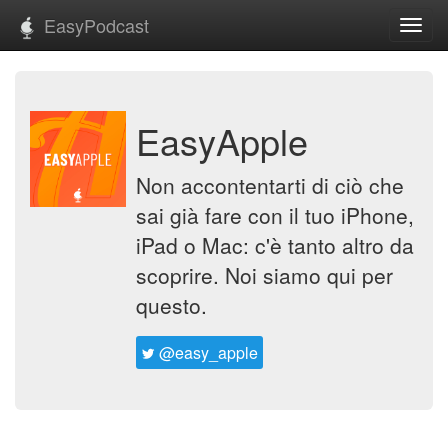
EasyPodcast
Toggl
navig
EasyApple
Non accontentarti di ciò che
sai già fare con il tuo iPhone,
iPad o Mac: c'è tanto altro da
scoprire. Noi siamo qui per
questo.
@easy_apple