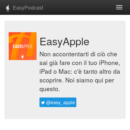
EasyPodcast
Toggl
navig
EasyApple
Non accontentarti di ciò che
sai già fare con il tuo iPhone,
iPad o Mac: c'è tanto altro da
scoprire. Noi siamo qui per
questo.
@easy_apple