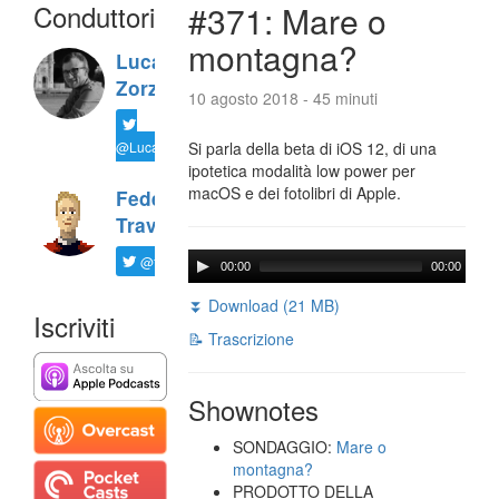
Conduttori
#371: Mare o
montagna?
Luca
Zorzi
10 agosto 2018 - 45 minuti
@LucaTNT
Si parla della beta di iOS 12, di una
ipotetica modalità low power per
macOS e dei fotolibri di Apple.
Federico
Travaini
@ftrava
00:00
00:00
⏬ Download (21 MB)
Iscriviti
📝 Trascrizione
Shownotes
SONDAGGIO:
Mare o
montagna?
PRODOTTO DELLA