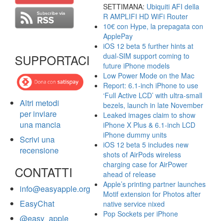
SETTIMANA:
Ubiquiti AFI della
R AMPLIFI HD WiFi Router
10€ con Hype, la prepagata con
ApplePay
iOS 12 beta 5 further hints at
dual-SIM support coming to
SUPPORTACI
future iPhone models
Low Power Mode on the Mac
Report: 6.1-inch iPhone to use
‘Full Active LCD’ with ultra-small
Altri metodi
bezels, launch in late November
per inviare
Leaked images claim to show
una mancia
iPhone X Plus & 6.1-inch LCD
iPhone dummy units
Scrivi una
iOS 12 beta 5 includes new
recensione
shots of AirPods wireless
charging case for AirPower
CONTATTI
ahead of release
Apple’s printing partner launches
info@easyapple.org
Motif extension for Photos after
EasyChat
native service nixed
Pop Sockets per iPhone
@easy_apple