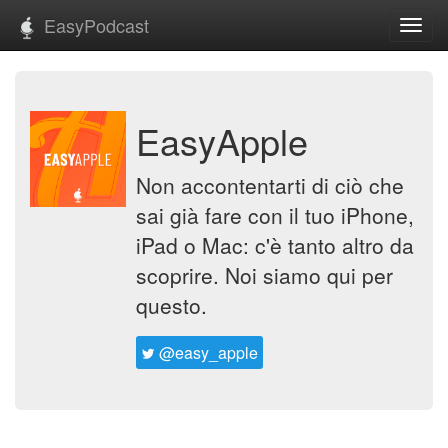
EasyPodcast
Toggl
navig
EasyApple
Non accontentarti di ciò che
sai già fare con il tuo iPhone,
iPad o Mac: c'è tanto altro da
scoprire. Noi siamo qui per
questo.
@easy_apple