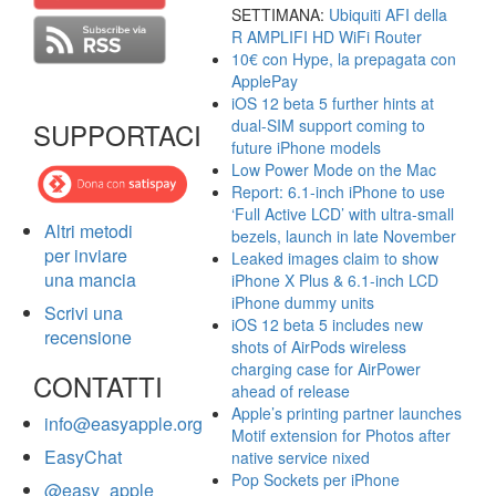
SETTIMANA:
Ubiquiti AFI della
R AMPLIFI HD WiFi Router
10€ con Hype, la prepagata con
ApplePay
iOS 12 beta 5 further hints at
dual-SIM support coming to
SUPPORTACI
future iPhone models
Low Power Mode on the Mac
Report: 6.1-inch iPhone to use
‘Full Active LCD’ with ultra-small
Altri metodi
bezels, launch in late November
per inviare
Leaked images claim to show
una mancia
iPhone X Plus & 6.1-inch LCD
iPhone dummy units
Scrivi una
iOS 12 beta 5 includes new
recensione
shots of AirPods wireless
charging case for AirPower
CONTATTI
ahead of release
Apple’s printing partner launches
info@easyapple.org
Motif extension for Photos after
EasyChat
native service nixed
Pop Sockets per iPhone
@easy_apple