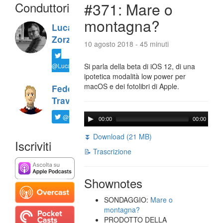
Conduttori
#371: Mare o
montagna?
Luca
Zorzi
10 agosto 2018 - 45 minuti
@LucaTNT
Si parla della beta di iOS 12, di una
ipotetica modalità low power per
macOS e dei fotolibri di Apple.
Federico
Travaini
@ftrava
00:00
00:00
⏬ Download (21 MB)
Iscriviti
📝 Trascrizione
Shownotes
SONDAGGIO:
Mare o
montagna?
PRODOTTO DELLA