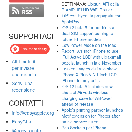
SETTIMANA:
Ubiquiti AFI della
R AMPLIFI HD WiFi Router
10€ con Hype, la prepagata con
ApplePay
iOS 12 beta 5 further hints at
dual-SIM support coming to
SUPPORTACI
future iPhone models
Low Power Mode on the Mac
Report: 6.1-inch iPhone to use
‘Full Active LCD’ with ultra-small
Altri metodi
bezels, launch in late November
per inviare
Leaked images claim to show
una mancia
iPhone X Plus & 6.1-inch LCD
iPhone dummy units
Scrivi una
iOS 12 beta 5 includes new
recensione
shots of AirPods wireless
charging case for AirPower
CONTATTI
ahead of release
Apple’s printing partner launches
info@easyapple.org
Motif extension for Photos after
EasyChat
native service nixed
Pop Sockets per iPhone
@easy_apple