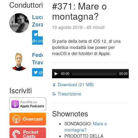
Conduttori
#371: Mare o
montagna?
Luca
Zorzi
10 agosto 2018 - 45 minuti
@LucaTNT
Si parla della beta di iOS 12, di una
ipotetica modalità low power per
macOS e dei fotolibri di Apple.
Federico
Travaini
@ftrava
00:00
00:00
⏬ Download (21 MB)
Iscriviti
📝 Trascrizione
Shownotes
SONDAGGIO:
Mare o
montagna?
PRODOTTO DELLA