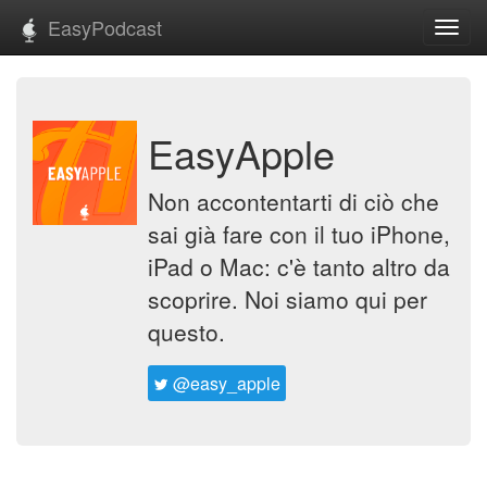
EasyPodcast
Toggl
navig
EasyApple
Non accontentarti di ciò che
sai già fare con il tuo iPhone,
iPad o Mac: c'è tanto altro da
scoprire. Noi siamo qui per
questo.
@easy_apple