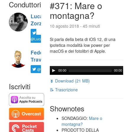
Conduttori
#371: Mare o
montagna?
Luca
Zorzi
10 agosto 2018 - 45 minuti
@LucaTNT
Si parla della beta di iOS 12, di una
ipotetica modalità low power per
macOS e dei fotolibri di Apple.
Federico
Travaini
@ftrava
00:00
00:00
⏬ Download (21 MB)
Iscriviti
📝 Trascrizione
Shownotes
SONDAGGIO:
Mare o
montagna?
PRODOTTO DELLA