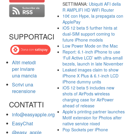
SETTIMANA:
Ubiquiti AFI della
R AMPLIFI HD WiFi Router
10€ con Hype, la prepagata con
ApplePay
iOS 12 beta 5 further hints at
dual-SIM support coming to
SUPPORTACI
future iPhone models
Low Power Mode on the Mac
Report: 6.1-inch iPhone to use
‘Full Active LCD’ with ultra-small
Altri metodi
bezels, launch in late November
per inviare
Leaked images claim to show
una mancia
iPhone X Plus & 6.1-inch LCD
iPhone dummy units
Scrivi una
iOS 12 beta 5 includes new
recensione
shots of AirPods wireless
charging case for AirPower
CONTATTI
ahead of release
Apple’s printing partner launches
info@easyapple.org
Motif extension for Photos after
EasyChat
native service nixed
Pop Sockets per iPhone
@easy_apple