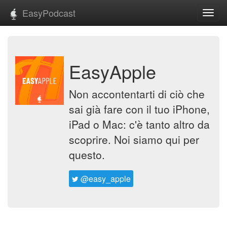
EasyPodcast
Toggl
navig
EasyApple
Non accontentarti di ciò che
sai già fare con il tuo iPhone,
iPad o Mac: c'è tanto altro da
scoprire. Noi siamo qui per
questo.
@easy_apple