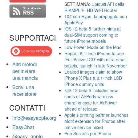
SETTIMANA:
Ubiquiti AFI della
R AMPLIFI HD WiFi Router
10€ con Hype, la prepagata con
ApplePay
iOS 12 beta 5 further hints at
dual-SIM support coming to
SUPPORTACI
future iPhone models
Low Power Mode on the Mac
Report: 6.1-inch iPhone to use
‘Full Active LCD’ with ultra-small
Altri metodi
bezels, launch in late November
per inviare
Leaked images claim to show
una mancia
iPhone X Plus & 6.1-inch LCD
iPhone dummy units
Scrivi una
iOS 12 beta 5 includes new
recensione
shots of AirPods wireless
charging case for AirPower
CONTATTI
ahead of release
Apple’s printing partner launches
info@easyapple.org
Motif extension for Photos after
EasyChat
native service nixed
Pop Sockets per iPhone
@easy_apple