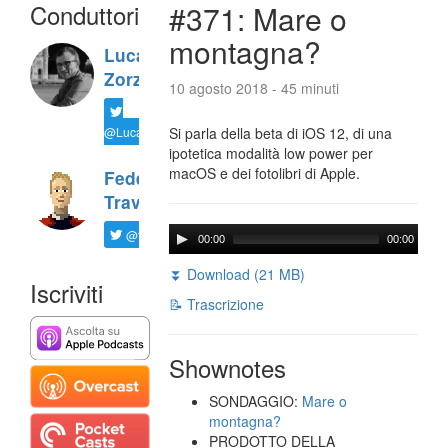
Conduttori
#371: Mare o
montagna?
Luca
Zorzi
10 agosto 2018 - 45 minuti
@LucaTNT
Si parla della beta di iOS 12, di una
ipotetica modalità low power per
macOS e dei fotolibri di Apple.
Federico
Travaini
@ftrava
00:00
00:00
⏬ Download (21 MB)
Iscriviti
📝 Trascrizione
Shownotes
SONDAGGIO:
Mare o
montagna?
PRODOTTO DELLA