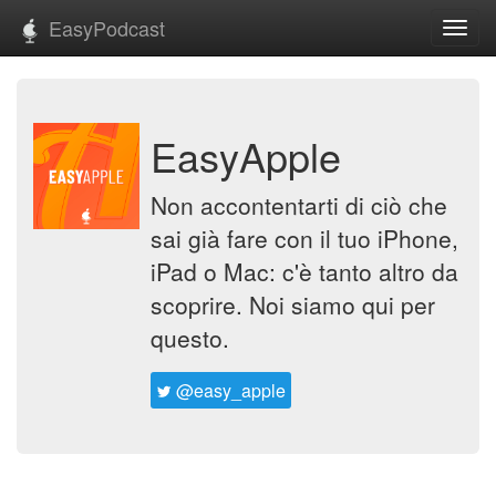
EasyPodcast
Toggl
navig
EasyApple
Non accontentarti di ciò che
sai già fare con il tuo iPhone,
iPad o Mac: c'è tanto altro da
scoprire. Noi siamo qui per
questo.
@easy_apple