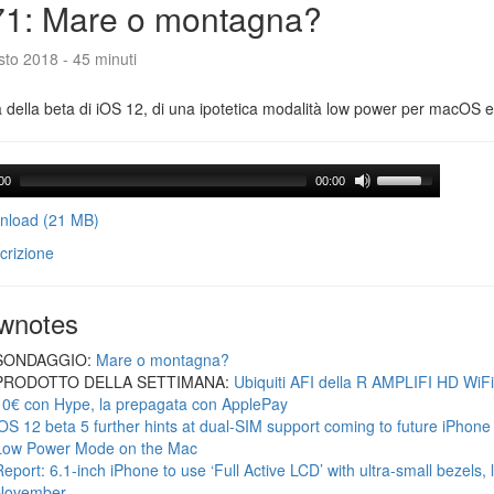
71: Mare o montagna?
to 2018 - 45 minuti
a della beta di iOS 12, di una ipotetica modalità low power per macOS e d
00
00:00
load (21 MB)
crizione
wnotes
SONDAGGIO:
Mare o montagna?
PRODOTTO DELLA SETTIMANA:
Ubiquiti AFI della R AMPLIFI HD WiF
10€ con Hype, la prepagata con ApplePay
iOS 12 beta 5 further hints at dual-SIM support coming to future iPhon
Low Power Mode on the Mac
Report: 6.1-inch iPhone to use ‘Full Active LCD’ with ultra-small bezels, 
November