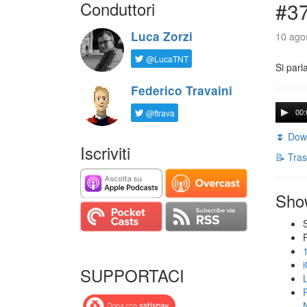
Conduttori
#3
Luca Zorzi
10 agos
@LucaTNT
Si parl
Federico Travaini
@ftrava
00:
⏬ Down
Iscriviti
📝 Tras
Sho
SUPPORTACI