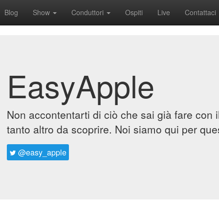
Blog
Show
Conduttori
Ospiti
Live
Contattaci
EasyApple
Non accontentarti di ciò che sai già fare con 
tanto altro da scoprire. Noi siamo qui per que
@easy_apple