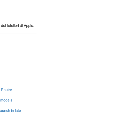
ei fotolibri di Apple.
i Router
e models
launch in late