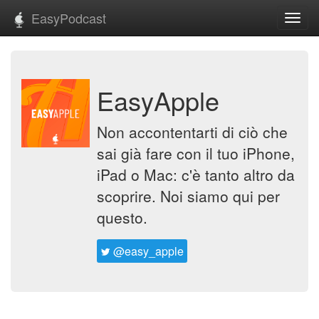
EasyPodcast
Toggl
navig
EasyApple
Non accontentarti di ciò che
sai già fare con il tuo iPhone,
iPad o Mac: c'è tanto altro da
scoprire. Noi siamo qui per
questo.
@easy_apple