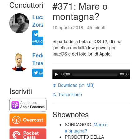
Conduttori
#371: Mare o
montagna?
Luca
Zorzi
10 agosto 2018 - 45 minuti
@LucaTNT
Si parla della beta di iOS 12, di una
ipotetica modalità low power per
macOS e dei fotolibri di Apple.
Federico
Travaini
@ftrava
00:00
00:00
⏬ Download (21 MB)
Iscriviti
📝 Trascrizione
Shownotes
SONDAGGIO:
Mare o
montagna?
PRODOTTO DELLA