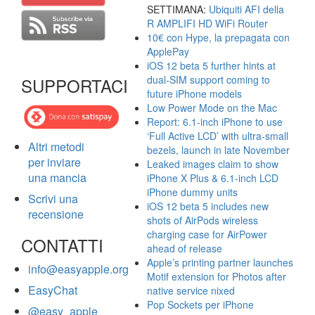
SETTIMANA:
Ubiquiti AFI della
R AMPLIFI HD WiFi Router
10€ con Hype, la prepagata con
ApplePay
iOS 12 beta 5 further hints at
dual-SIM support coming to
SUPPORTACI
future iPhone models
Low Power Mode on the Mac
Report: 6.1-inch iPhone to use
‘Full Active LCD’ with ultra-small
Altri metodi
bezels, launch in late November
per inviare
Leaked images claim to show
una mancia
iPhone X Plus & 6.1-inch LCD
iPhone dummy units
Scrivi una
iOS 12 beta 5 includes new
recensione
shots of AirPods wireless
charging case for AirPower
CONTATTI
ahead of release
Apple’s printing partner launches
info@easyapple.org
Motif extension for Photos after
EasyChat
native service nixed
Pop Sockets per iPhone
@easy_apple