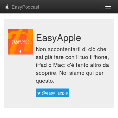
EasyPodcast
Toggl
navig
EasyApple
Non accontentarti di ciò che
sai già fare con il tuo iPhone,
iPad o Mac: c'è tanto altro da
scoprire. Noi siamo qui per
questo.
@easy_apple