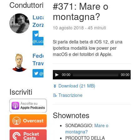
Conduttori
#371: Mare o
montagna?
Luca
Zorzi
10 agosto 2018 - 45 minuti
@LucaTNT
Si parla della beta di iOS 12, di una
ipotetica modalità low power per
macOS e dei fotolibri di Apple.
Federico
Travaini
@ftrava
00:00
00:00
⏬ Download (21 MB)
Iscriviti
📝 Trascrizione
Shownotes
SONDAGGIO:
Mare o
montagna?
PRODOTTO DELLA