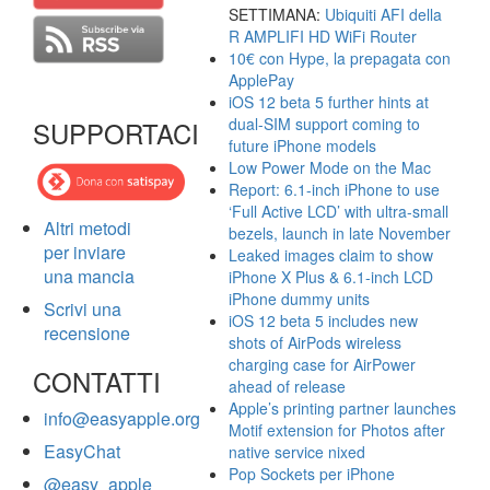
SETTIMANA:
Ubiquiti AFI della
R AMPLIFI HD WiFi Router
10€ con Hype, la prepagata con
ApplePay
iOS 12 beta 5 further hints at
dual-SIM support coming to
SUPPORTACI
future iPhone models
Low Power Mode on the Mac
Report: 6.1-inch iPhone to use
‘Full Active LCD’ with ultra-small
Altri metodi
bezels, launch in late November
per inviare
Leaked images claim to show
una mancia
iPhone X Plus & 6.1-inch LCD
iPhone dummy units
Scrivi una
iOS 12 beta 5 includes new
recensione
shots of AirPods wireless
charging case for AirPower
CONTATTI
ahead of release
Apple’s printing partner launches
info@easyapple.org
Motif extension for Photos after
EasyChat
native service nixed
Pop Sockets per iPhone
@easy_apple