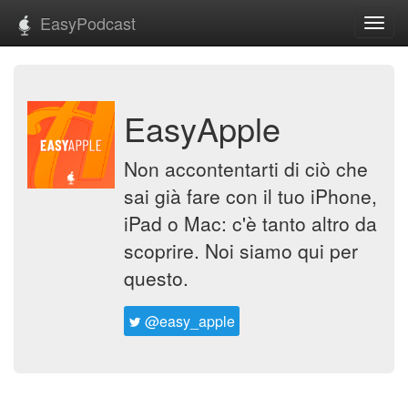
EasyPodcast
Toggl
navig
EasyApple
Non accontentarti di ciò che
sai già fare con il tuo iPhone,
iPad o Mac: c'è tanto altro da
scoprire. Noi siamo qui per
questo.
@easy_apple