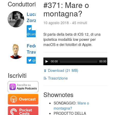
Conduttori
#371: Mare o
montagna?
Luca
Zorzi
10 agosto 2018 - 45 minuti
@LucaTNT
Si parla della beta di iOS 12, di una
ipotetica modalità low power per
macOS e dei fotolibri di Apple.
Federico
Travaini
@ftrava
00:00
00:00
⏬ Download (21 MB)
Iscriviti
📝 Trascrizione
Shownotes
SONDAGGIO:
Mare o
montagna?
PRODOTTO DELLA