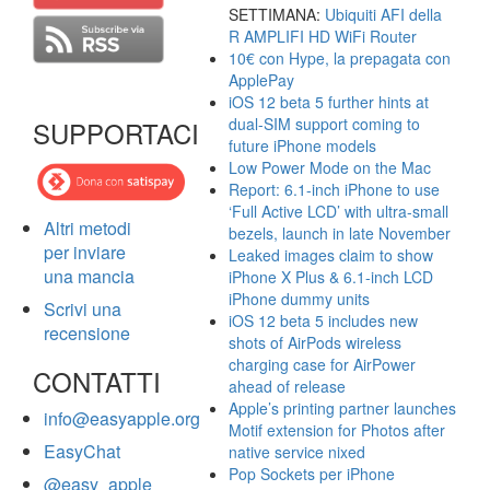
SETTIMANA:
Ubiquiti AFI della
R AMPLIFI HD WiFi Router
10€ con Hype, la prepagata con
ApplePay
iOS 12 beta 5 further hints at
dual-SIM support coming to
SUPPORTACI
future iPhone models
Low Power Mode on the Mac
Report: 6.1-inch iPhone to use
‘Full Active LCD’ with ultra-small
Altri metodi
bezels, launch in late November
per inviare
Leaked images claim to show
una mancia
iPhone X Plus & 6.1-inch LCD
iPhone dummy units
Scrivi una
iOS 12 beta 5 includes new
recensione
shots of AirPods wireless
charging case for AirPower
CONTATTI
ahead of release
Apple’s printing partner launches
info@easyapple.org
Motif extension for Photos after
EasyChat
native service nixed
Pop Sockets per iPhone
@easy_apple