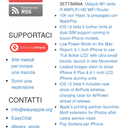
SETTIMANA:
Ubiquiti AFI della
R AMPLIFI HD WiFi Router
10€ con Hype, la prepagata con
ApplePay
iOS 12 beta 5 further hints at
dual-SIM support coming to
SUPPORTACI
future iPhone models
Low Power Mode on the Mac
Report: 6.1-inch iPhone to use
‘Full Active LCD’ with ultra-small
Altri metodi
bezels, launch in late November
per inviare
Leaked images claim to show
una mancia
iPhone X Plus & 6.1-inch LCD
iPhone dummy units
Scrivi una
iOS 12 beta 5 includes new
recensione
shots of AirPods wireless
charging case for AirPower
CONTATTI
ahead of release
Apple’s printing partner launches
info@easyapple.org
Motif extension for Photos after
EasyChat
native service nixed
Pop Sockets per iPhone
@easy_apple