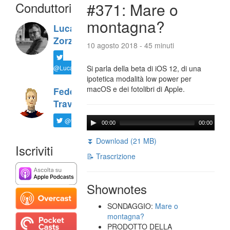
Conduttori
#371: Mare o
montagna?
Luca
Zorzi
10 agosto 2018 - 45 minuti
@LucaTNT
Si parla della beta di iOS 12, di una
ipotetica modalità low power per
macOS e dei fotolibri di Apple.
Federico
Travaini
@ftrava
00:00
00:00
⏬ Download (21 MB)
Iscriviti
📝 Trascrizione
Shownotes
SONDAGGIO:
Mare o
montagna?
PRODOTTO DELLA