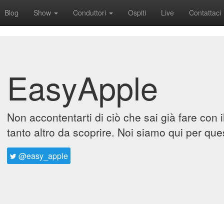
Blog
Show
Conduttori
Ospiti
Live
Contattaci
EasyApple
Non accontentarti di ciò che sai già fare con 
tanto altro da scoprire. Noi siamo qui per que
@easy_apple