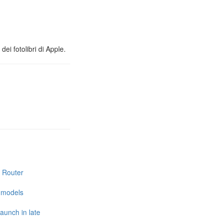
ei fotolibri di Apple.
i Router
e models
launch in late