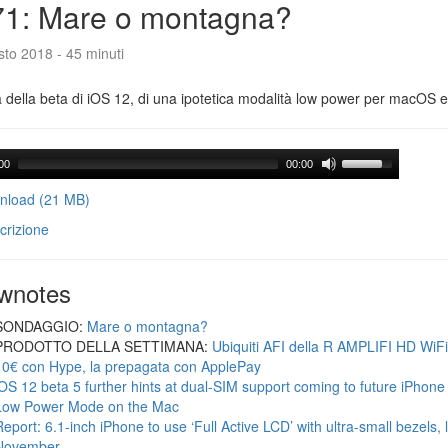
71: Mare o montagna?
to 2018 - 45 minuti
a della beta di iOS 12, di una ipotetica modalità low power per macOS e d
00
00:00
load (21 MB)
crizione
wnotes
SONDAGGIO:
Mare o montagna?
PRODOTTO DELLA SETTIMANA:
Ubiquiti AFI della R AMPLIFI HD WiF
10€ con Hype, la prepagata con ApplePay
iOS 12 beta 5 further hints at dual-SIM support coming to future iPhon
Low Power Mode on the Mac
Report: 6.1-inch iPhone to use ‘Full Active LCD’ with ultra-small bezels, 
November