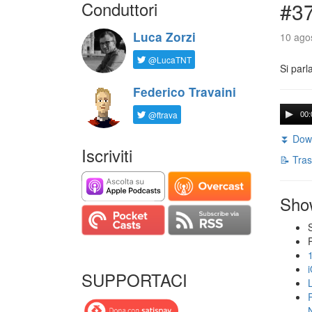
Conduttori
#3
Luca Zorzi
10 agos
@LucaTNT
Si parl
Federico Travaini
@ftrava
00:
⏬ Down
Iscriviti
📝 Tras
Sho
SUPPORTACI