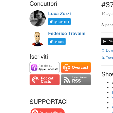
Conduttori
#3
Luca Zorzi
10 agos
@LucaTNT
Si parl
Federico Travaini
@ftrava
00:
⏬ Down
Iscriviti
📝 Tras
Sho
SUPPORTACI