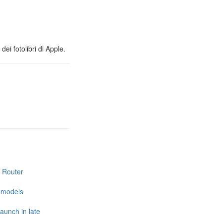
ei fotolibri di Apple.
i Router
e models
launch in late