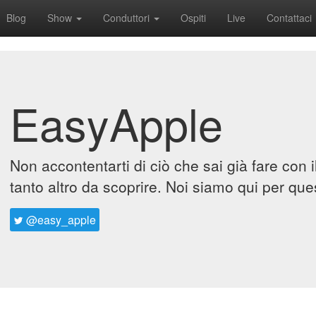
Blog
Show
Conduttori
Ospiti
Live
Contattaci
EasyApple
Non accontentarti di ciò che sai già fare con 
tanto altro da scoprire. Noi siamo qui per que
@easy_apple