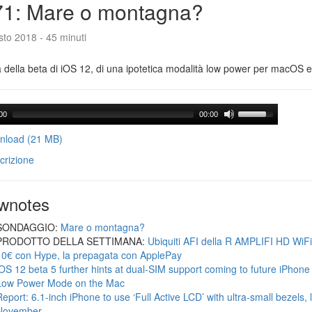
71: Mare o montagna?
to 2018 - 45 minuti
a della beta di iOS 12, di una ipotetica modalità low power per macOS e d
00
00:00
load (21 MB)
crizione
wnotes
SONDAGGIO:
Mare o montagna?
PRODOTTO DELLA SETTIMANA:
Ubiquiti AFI della R AMPLIFI HD WiF
10€ con Hype, la prepagata con ApplePay
iOS 12 beta 5 further hints at dual-SIM support coming to future iPhon
Low Power Mode on the Mac
Report: 6.1-inch iPhone to use ‘Full Active LCD’ with ultra-small bezels, 
November