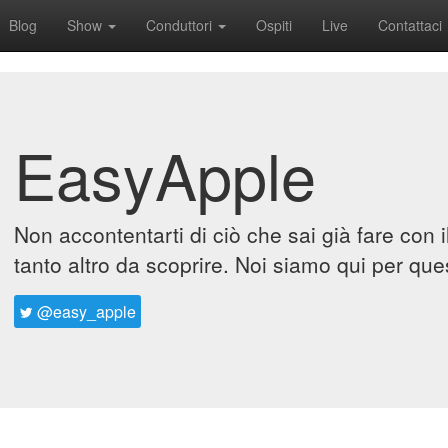
Blog
Show
Conduttori
Ospiti
Live
Contattaci
EasyApple
Non accontentarti di ciò che sai già fare con 
tanto altro da scoprire. Noi siamo qui per que
@easy_apple