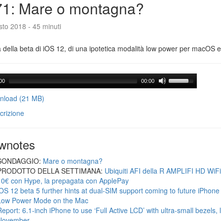
71: Mare o montagna?
to 2018 - 45 minuti
a della beta di iOS 12, di una ipotetica modalità low power per macOS e d
00
00:00
load (21 MB)
crizione
wnotes
SONDAGGIO:
Mare o montagna?
PRODOTTO DELLA SETTIMANA:
Ubiquiti AFI della R AMPLIFI HD WiF
10€ con Hype, la prepagata con ApplePay
iOS 12 beta 5 further hints at dual-SIM support coming to future iPhon
Low Power Mode on the Mac
Report: 6.1-inch iPhone to use ‘Full Active LCD’ with ultra-small bezels, 
November