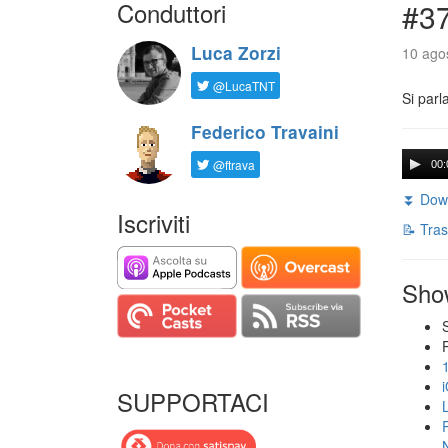
Conduttori
#3
Luca Zorzi
10 agos
@LucaTNT
Si parl
Federico Travaini
@ftrava
00:
⏬ Down
Iscriviti
📝 Tras
Sho
SUPPORTACI