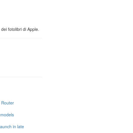
ei fotolibri di Apple.
i Router
e models
launch in late