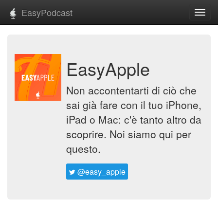
EasyPodcast
Toggl
navig
EasyApple
Non accontentarti di ciò che
sai già fare con il tuo iPhone,
iPad o Mac: c'è tanto altro da
scoprire. Noi siamo qui per
questo.
@easy_apple