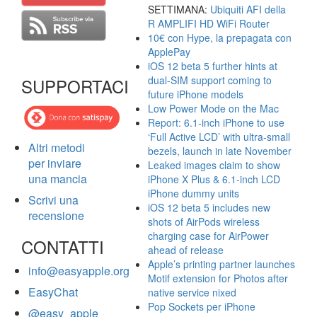
SETTIMANA:
Ubiquiti AFI della
R AMPLIFI HD WiFi Router
10€ con Hype, la prepagata con
ApplePay
iOS 12 beta 5 further hints at
dual-SIM support coming to
SUPPORTACI
future iPhone models
Low Power Mode on the Mac
Report: 6.1-inch iPhone to use
‘Full Active LCD’ with ultra-small
Altri metodi
bezels, launch in late November
per inviare
Leaked images claim to show
una mancia
iPhone X Plus & 6.1-inch LCD
iPhone dummy units
Scrivi una
iOS 12 beta 5 includes new
recensione
shots of AirPods wireless
charging case for AirPower
CONTATTI
ahead of release
Apple’s printing partner launches
info@easyapple.org
Motif extension for Photos after
EasyChat
native service nixed
Pop Sockets per iPhone
@easy_apple