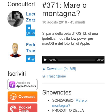
Conduttori
#371: Mare o
montagna?
Luca
Zorzi
10 agosto 2018 - 45 minuti
@LucaTNT
Si parla della beta di iOS 12, di una
ipotetica modalità low power per
macOS e dei fotolibri di Apple.
Federico
Travaini
@ftrava
00:00
00:00
⏬ Download (21 MB)
Iscriviti
📝 Trascrizione
Shownotes
SONDAGGIO:
Mare o
montagna?
PRODOTTO DELLA