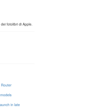
ei fotolibri di Apple.
i Router
e models
launch in late