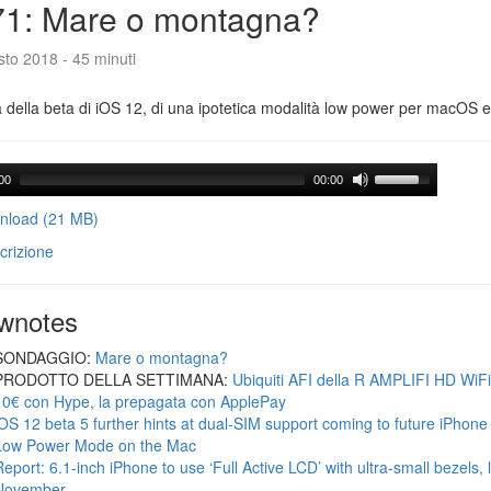
71: Mare o montagna?
to 2018 - 45 minuti
a della beta di iOS 12, di una ipotetica modalità low power per macOS e d
00
00:00
load (21 MB)
crizione
wnotes
SONDAGGIO:
Mare o montagna?
PRODOTTO DELLA SETTIMANA:
Ubiquiti AFI della R AMPLIFI HD WiF
10€ con Hype, la prepagata con ApplePay
iOS 12 beta 5 further hints at dual-SIM support coming to future iPhon
Low Power Mode on the Mac
Report: 6.1-inch iPhone to use ‘Full Active LCD’ with ultra-small bezels, 
November