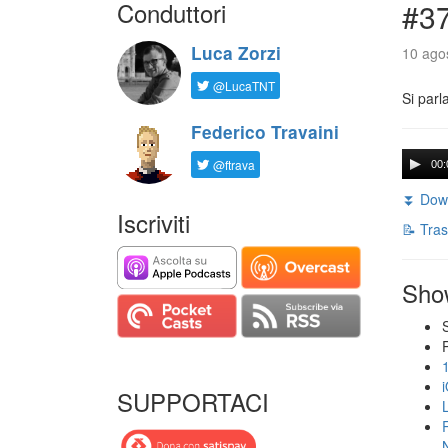
Conduttori
#3
Luca Zorzi
10 agos
@LucaTNT
Si parl
Federico Travaini
@ftrava
00:
⏬ Down
Iscriviti
📝 Tras
Sho
SUPPORTACI