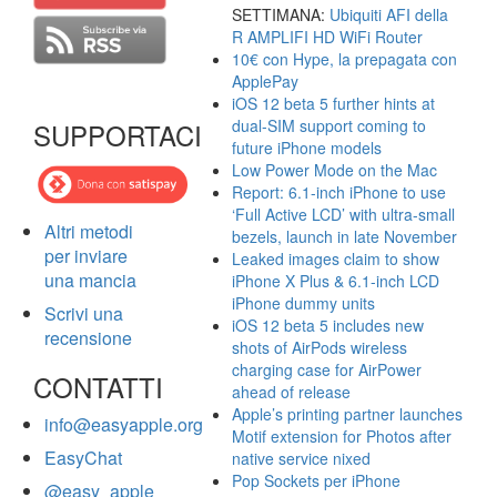
SETTIMANA:
Ubiquiti AFI della
R AMPLIFI HD WiFi Router
10€ con Hype, la prepagata con
ApplePay
iOS 12 beta 5 further hints at
dual-SIM support coming to
SUPPORTACI
future iPhone models
Low Power Mode on the Mac
Report: 6.1-inch iPhone to use
‘Full Active LCD’ with ultra-small
Altri metodi
bezels, launch in late November
per inviare
Leaked images claim to show
una mancia
iPhone X Plus & 6.1-inch LCD
iPhone dummy units
Scrivi una
iOS 12 beta 5 includes new
recensione
shots of AirPods wireless
charging case for AirPower
CONTATTI
ahead of release
Apple’s printing partner launches
info@easyapple.org
Motif extension for Photos after
EasyChat
native service nixed
Pop Sockets per iPhone
@easy_apple