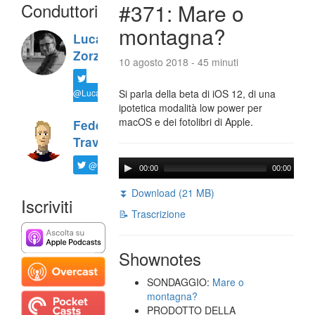
Conduttori
#371: Mare o
montagna?
Luca
Zorzi
10 agosto 2018 - 45 minuti
@LucaTNT
Si parla della beta di iOS 12, di una
ipotetica modalità low power per
macOS e dei fotolibri di Apple.
Federico
Travaini
@ftrava
00:00
00:00
⏬ Download (21 MB)
Iscriviti
📝 Trascrizione
Shownotes
SONDAGGIO:
Mare o
montagna?
PRODOTTO DELLA