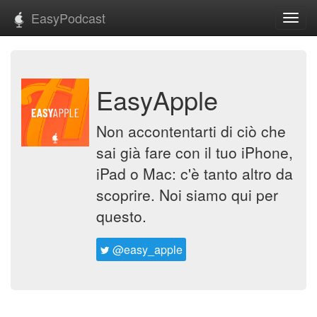
EasyPodcast
Toggl
navig
EasyApple
Non accontentarti di ciò che
sai già fare con il tuo iPhone,
iPad o Mac: c'è tanto altro da
scoprire. Noi siamo qui per
questo.
@easy_apple