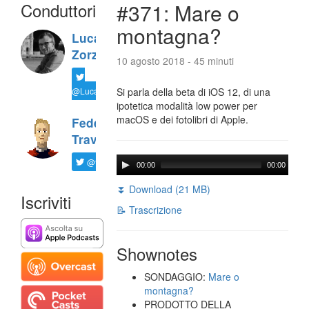
Conduttori
#371: Mare o
montagna?
Luca
Zorzi
10 agosto 2018 - 45 minuti
@LucaTNT
Si parla della beta di iOS 12, di una
ipotetica modalità low power per
macOS e dei fotolibri di Apple.
Federico
Travaini
@ftrava
00:00
00:00
⏬ Download (21 MB)
Iscriviti
📝 Trascrizione
Shownotes
SONDAGGIO:
Mare o
montagna?
PRODOTTO DELLA