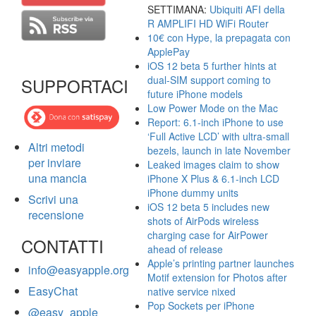
SETTIMANA:
Ubiquiti AFI della
R AMPLIFI HD WiFi Router
10€ con Hype, la prepagata con
ApplePay
iOS 12 beta 5 further hints at
dual-SIM support coming to
SUPPORTACI
future iPhone models
Low Power Mode on the Mac
Report: 6.1-inch iPhone to use
‘Full Active LCD’ with ultra-small
Altri metodi
bezels, launch in late November
per inviare
Leaked images claim to show
una mancia
iPhone X Plus & 6.1-inch LCD
iPhone dummy units
Scrivi una
iOS 12 beta 5 includes new
recensione
shots of AirPods wireless
charging case for AirPower
CONTATTI
ahead of release
Apple’s printing partner launches
info@easyapple.org
Motif extension for Photos after
EasyChat
native service nixed
Pop Sockets per iPhone
@easy_apple