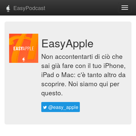
EasyPodcast
Toggl
navig
EasyApple
Non accontentarti di ciò che
sai già fare con il tuo iPhone,
iPad o Mac: c'è tanto altro da
scoprire. Noi siamo qui per
questo.
@easy_apple