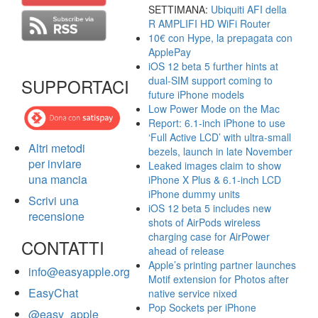
SETTIMANA:
Ubiquiti AFI della
R AMPLIFI HD WiFi Router
10€ con Hype, la prepagata con
ApplePay
iOS 12 beta 5 further hints at
dual-SIM support coming to
SUPPORTACI
future iPhone models
Low Power Mode on the Mac
Report: 6.1-inch iPhone to use
‘Full Active LCD’ with ultra-small
Altri metodi
bezels, launch in late November
per inviare
Leaked images claim to show
una mancia
iPhone X Plus & 6.1-inch LCD
iPhone dummy units
Scrivi una
iOS 12 beta 5 includes new
recensione
shots of AirPods wireless
charging case for AirPower
CONTATTI
ahead of release
Apple’s printing partner launches
info@easyapple.org
Motif extension for Photos after
EasyChat
native service nixed
Pop Sockets per iPhone
@easy_apple