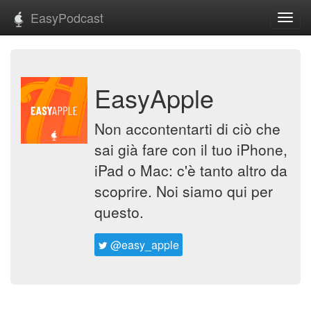
EasyPodcast
Toggl
navig
EasyApple
Non accontentarti di ciò che
sai già fare con il tuo iPhone,
iPad o Mac: c'è tanto altro da
scoprire. Noi siamo qui per
questo.
@easy_apple