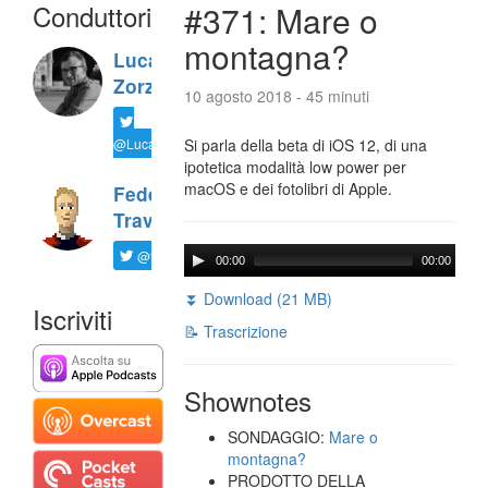
Conduttori
#371: Mare o
montagna?
Luca
Zorzi
10 agosto 2018 - 45 minuti
@LucaTNT
Si parla della beta di iOS 12, di una
ipotetica modalità low power per
macOS e dei fotolibri di Apple.
Federico
Travaini
@ftrava
00:00
00:00
⏬ Download (21 MB)
Iscriviti
📝 Trascrizione
Shownotes
SONDAGGIO:
Mare o
montagna?
PRODOTTO DELLA