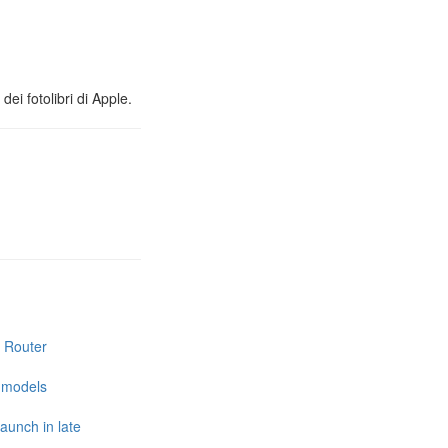
ei fotolibri di Apple.
i Router
e models
launch in late