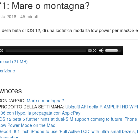
71: Mare o montagna?
to 2018 - 45 minuti
a della beta di iOS 12, di una ipotetica modalità low power per macOS e d
00
00:00
load (21 MB)
crizione
wnotes
SONDAGGIO:
Mare o montagna?
PRODOTTO DELLA SETTIMANA:
Ubiquiti AFI della R AMPLIFI HD WiF
10€ con Hype, la prepagata con ApplePay
iOS 12 beta 5 further hints at dual-SIM support coming to future iPhon
Low Power Mode on the Mac
Report: 6.1-inch iPhone to use ‘Full Active LCD’ with ultra-small bezels, 
November