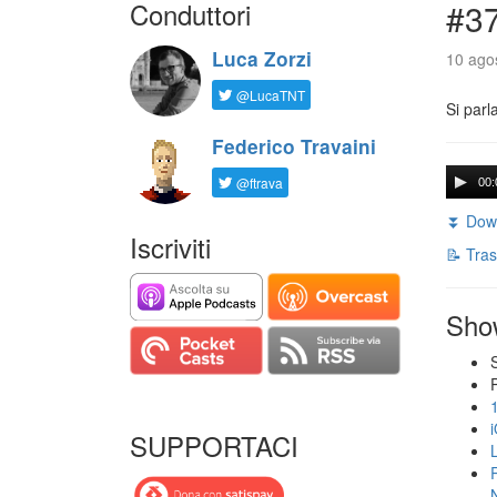
Conduttori
#3
Luca Zorzi
10 agos
@LucaTNT
Si parl
Federico Travaini
@ftrava
00:
⏬ Down
Iscriviti
📝 Tras
Sho
SUPPORTACI