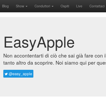
Blog
Show
Conduttori
Ospiti
Live
Contattaci
EasyApple
Non accontentarti di ciò che sai già fare con 
tanto altro da scoprire. Noi siamo qui per que
@easy_apple