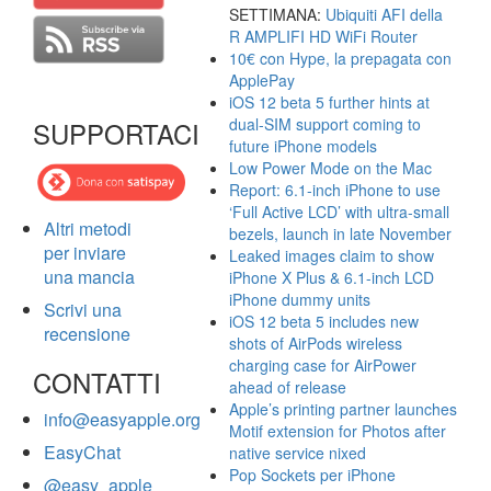
SETTIMANA:
Ubiquiti AFI della
R AMPLIFI HD WiFi Router
10€ con Hype, la prepagata con
ApplePay
iOS 12 beta 5 further hints at
dual-SIM support coming to
SUPPORTACI
future iPhone models
Low Power Mode on the Mac
Report: 6.1-inch iPhone to use
‘Full Active LCD’ with ultra-small
Altri metodi
bezels, launch in late November
per inviare
Leaked images claim to show
una mancia
iPhone X Plus & 6.1-inch LCD
iPhone dummy units
Scrivi una
iOS 12 beta 5 includes new
recensione
shots of AirPods wireless
charging case for AirPower
CONTATTI
ahead of release
Apple’s printing partner launches
info@easyapple.org
Motif extension for Photos after
EasyChat
native service nixed
Pop Sockets per iPhone
@easy_apple