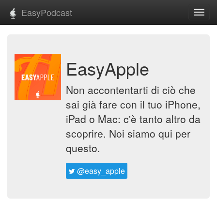
EasyPodcast
Toggl
navig
EasyApple
Non accontentarti di ciò che
sai già fare con il tuo iPhone,
iPad o Mac: c'è tanto altro da
scoprire. Noi siamo qui per
questo.
@easy_apple