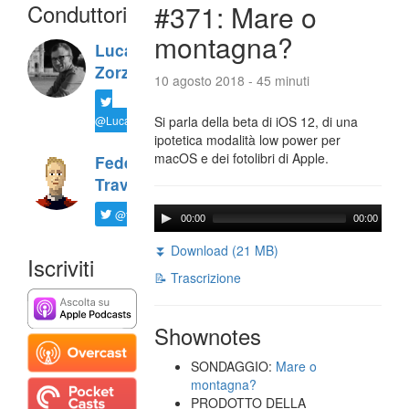
Conduttori
#371: Mare o
montagna?
Luca
Zorzi
10 agosto 2018 - 45 minuti
@LucaTNT
Si parla della beta di iOS 12, di una
ipotetica modalità low power per
macOS e dei fotolibri di Apple.
Federico
Travaini
@ftrava
00:00
00:00
⏬ Download (21 MB)
Iscriviti
📝 Trascrizione
Shownotes
SONDAGGIO:
Mare o
montagna?
PRODOTTO DELLA