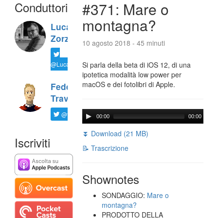
Conduttori
#371: Mare o
montagna?
Luca
Zorzi
10 agosto 2018 - 45 minuti
@LucaTNT
Si parla della beta di iOS 12, di una
ipotetica modalità low power per
macOS e dei fotolibri di Apple.
Federico
Travaini
@ftrava
00:00
00:00
⏬ Download (21 MB)
Iscriviti
📝 Trascrizione
Shownotes
SONDAGGIO:
Mare o
montagna?
PRODOTTO DELLA