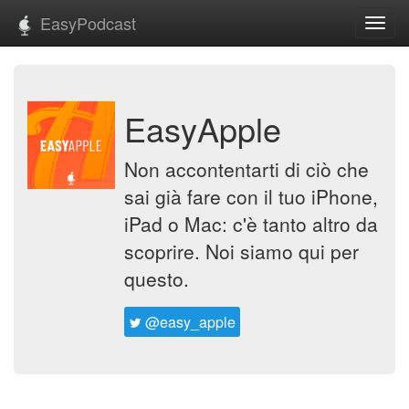
EasyPodcast
Toggl
navig
EasyApple
Non accontentarti di ciò che
sai già fare con il tuo iPhone,
iPad o Mac: c'è tanto altro da
scoprire. Noi siamo qui per
questo.
@easy_apple