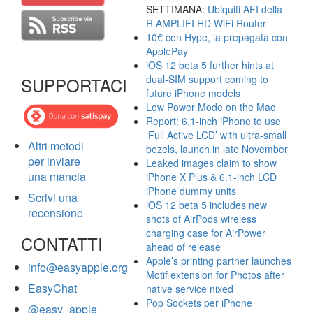
SETTIMANA:
Ubiquiti AFI della
R AMPLIFI HD WiFi Router
10€ con Hype, la prepagata con
ApplePay
iOS 12 beta 5 further hints at
dual-SIM support coming to
SUPPORTACI
future iPhone models
Low Power Mode on the Mac
Report: 6.1-inch iPhone to use
‘Full Active LCD’ with ultra-small
Altri metodi
bezels, launch in late November
per inviare
Leaked images claim to show
una mancia
iPhone X Plus & 6.1-inch LCD
iPhone dummy units
Scrivi una
iOS 12 beta 5 includes new
recensione
shots of AirPods wireless
charging case for AirPower
CONTATTI
ahead of release
Apple’s printing partner launches
info@easyapple.org
Motif extension for Photos after
EasyChat
native service nixed
Pop Sockets per iPhone
@easy_apple