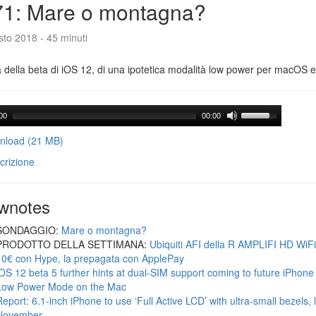
71: Mare o montagna?
to 2018 - 45 minuti
a della beta di iOS 12, di una ipotetica modalità low power per macOS e d
00
00:00
load (21 MB)
crizione
wnotes
SONDAGGIO:
Mare o montagna?
PRODOTTO DELLA SETTIMANA:
Ubiquiti AFI della R AMPLIFI HD WiF
10€ con Hype, la prepagata con ApplePay
iOS 12 beta 5 further hints at dual-SIM support coming to future iPhon
Low Power Mode on the Mac
Report: 6.1-inch iPhone to use ‘Full Active LCD’ with ultra-small bezels, 
November