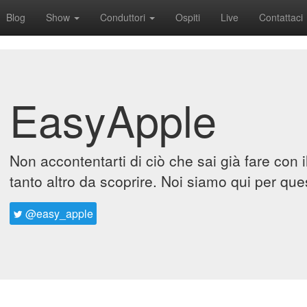
Blog
Show
Conduttori
Ospiti
Live
Contattaci
EasyApple
Non accontentarti di ciò che sai già fare con 
tanto altro da scoprire. Noi siamo qui per que
@easy_apple