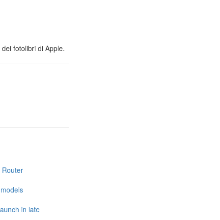
ei fotolibri di Apple.
i Router
e models
launch in late