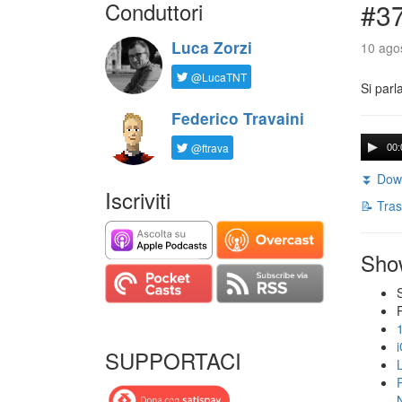
Conduttori
#3
Luca Zorzi
10 agos
@LucaTNT
Si parl
Federico Travaini
@ftrava
00:
⏬ Down
Iscriviti
📝 Tras
Sho
SUPPORTACI