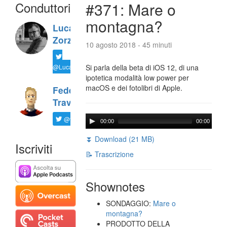
Conduttori
#371: Mare o
montagna?
Luca
Zorzi
10 agosto 2018 - 45 minuti
@LucaTNT
Si parla della beta di iOS 12, di una
ipotetica modalità low power per
macOS e dei fotolibri di Apple.
Federico
Travaini
@ftrava
00:00
00:00
⏬ Download (21 MB)
Iscriviti
📝 Trascrizione
Shownotes
SONDAGGIO:
Mare o
montagna?
PRODOTTO DELLA