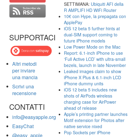
SETTIMANA:
Ubiquiti AFI della
R AMPLIFI HD WiFi Router
10€ con Hype, la prepagata con
ApplePay
iOS 12 beta 5 further hints at
dual-SIM support coming to
SUPPORTACI
future iPhone models
Low Power Mode on the Mac
Report: 6.1-inch iPhone to use
‘Full Active LCD’ with ultra-small
Altri metodi
bezels, launch in late November
per inviare
Leaked images claim to show
una mancia
iPhone X Plus & 6.1-inch LCD
iPhone dummy units
Scrivi una
iOS 12 beta 5 includes new
recensione
shots of AirPods wireless
charging case for AirPower
CONTATTI
ahead of release
Apple’s printing partner launches
info@easyapple.org
Motif extension for Photos after
EasyChat
native service nixed
Pop Sockets per iPhone
@easy_apple