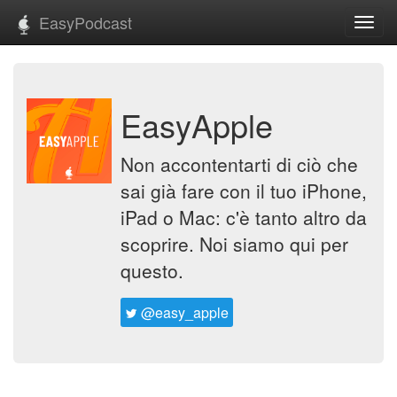
EasyPodcast
Toggl
navig
EasyApple
Non accontentarti di ciò che
sai già fare con il tuo iPhone,
iPad o Mac: c'è tanto altro da
scoprire. Noi siamo qui per
questo.
@easy_apple