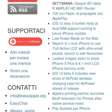
SETTIMANA:
Ubiquiti AFI della
R AMPLIFI HD WiFi Router
10€ con Hype, la prepagata con
ApplePay
iOS 12 beta 5 further hints at
dual-SIM support coming to
SUPPORTACI
future iPhone models
Low Power Mode on the Mac
Report: 6.1-inch iPhone to use
‘Full Active LCD’ with ultra-small
Altri metodi
bezels, launch in late November
per inviare
Leaked images claim to show
una mancia
iPhone X Plus & 6.1-inch LCD
iPhone dummy units
Scrivi una
iOS 12 beta 5 includes new
recensione
shots of AirPods wireless
charging case for AirPower
CONTATTI
ahead of release
Apple’s printing partner launches
info@easyapple.org
Motif extension for Photos after
EasyChat
native service nixed
Pop Sockets per iPhone
@easy_apple