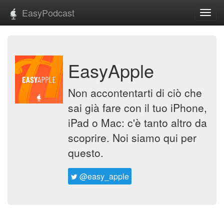
EasyPodcast
Toggl
navig
EasyApple
Non accontentarti di ciò che
sai già fare con il tuo iPhone,
iPad o Mac: c'è tanto altro da
scoprire. Noi siamo qui per
questo.
@easy_apple