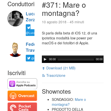
Conduttori
#371: Mare o
montagna?
Luca
Zorzi
10 agosto 2018 - 45 minuti
@LucaTNT
Si parla della beta di iOS 12, di una
ipotetica modalità low power per
macOS e dei fotolibri di Apple.
Federico
Travaini
@ftrava
00:00
00:00
⏬ Download (21 MB)
Iscriviti
📝 Trascrizione
Shownotes
SONDAGGIO:
Mare o
montagna?
PRODOTTO DELLA