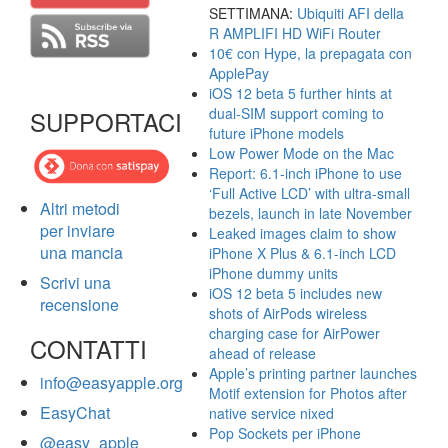
SETTIMANA:
Ubiquiti AFI della
R AMPLIFI HD WiFi Router
10€ con Hype, la prepagata con
ApplePay
iOS 12 beta 5 further hints at
dual-SIM support coming to
SUPPORTACI
future iPhone models
Low Power Mode on the Mac
Report: 6.1-inch iPhone to use
‘Full Active LCD’ with ultra-small
Altri metodi
bezels, launch in late November
per inviare
Leaked images claim to show
una mancia
iPhone X Plus & 6.1-inch LCD
iPhone dummy units
Scrivi una
iOS 12 beta 5 includes new
recensione
shots of AirPods wireless
charging case for AirPower
CONTATTI
ahead of release
Apple’s printing partner launches
info@easyapple.org
Motif extension for Photos after
EasyChat
native service nixed
Pop Sockets per iPhone
@easy_apple