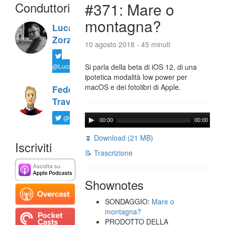
Conduttori
#371: Mare o
montagna?
Luca
Zorzi
10 agosto 2018 - 45 minuti
@LucaTNT
Si parla della beta di iOS 12, di una
ipotetica modalità low power per
macOS e dei fotolibri di Apple.
Federico
Travaini
@ftrava
00:00
00:00
⏬ Download (21 MB)
Iscriviti
📝 Trascrizione
Shownotes
SONDAGGIO:
Mare o
montagna?
PRODOTTO DELLA