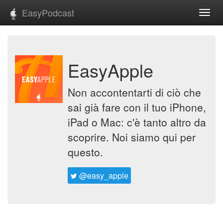
EasyPodcast
Toggl
navig
EasyApple
Non accontentarti di ciò che
sai già fare con il tuo iPhone,
iPad o Mac: c'è tanto altro da
scoprire. Noi siamo qui per
questo.
@easy_apple