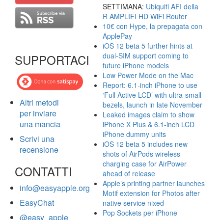
SETTIMANA:
Ubiquiti AFI della
R AMPLIFI HD WiFi Router
10€ con Hype, la prepagata con
ApplePay
iOS 12 beta 5 further hints at
dual-SIM support coming to
SUPPORTACI
future iPhone models
Low Power Mode on the Mac
Report: 6.1-inch iPhone to use
‘Full Active LCD’ with ultra-small
Altri metodi
bezels, launch in late November
per inviare
Leaked images claim to show
una mancia
iPhone X Plus & 6.1-inch LCD
iPhone dummy units
Scrivi una
iOS 12 beta 5 includes new
recensione
shots of AirPods wireless
charging case for AirPower
CONTATTI
ahead of release
Apple’s printing partner launches
info@easyapple.org
Motif extension for Photos after
EasyChat
native service nixed
Pop Sockets per iPhone
@easy_apple