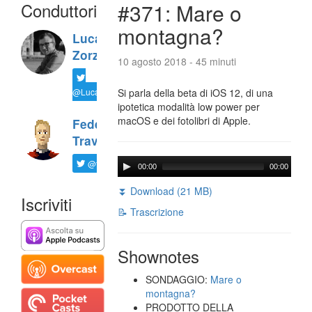
Conduttori
#371: Mare o
montagna?
Luca
Zorzi
10 agosto 2018 - 45 minuti
@LucaTNT
Si parla della beta di iOS 12, di una
ipotetica modalità low power per
macOS e dei fotolibri di Apple.
Federico
Travaini
@ftrava
00:00
00:00
⏬ Download (21 MB)
Iscriviti
📝 Trascrizione
Shownotes
SONDAGGIO:
Mare o
montagna?
PRODOTTO DELLA