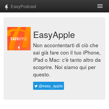
EasyPodcast
Toggl
navig
EasyApple
Non accontentarti di ciò che
sai già fare con il tuo iPhone,
iPad o Mac: c'è tanto altro da
scoprire. Noi siamo qui per
questo.
@easy_apple