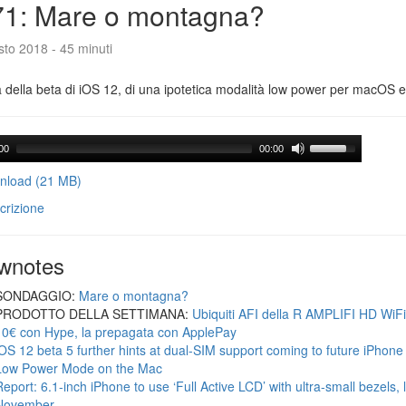
71: Mare o montagna?
to 2018 - 45 minuti
a della beta di iOS 12, di una ipotetica modalità low power per macOS e d
00
00:00
load (21 MB)
crizione
wnotes
SONDAGGIO:
Mare o montagna?
PRODOTTO DELLA SETTIMANA:
Ubiquiti AFI della R AMPLIFI HD WiF
10€ con Hype, la prepagata con ApplePay
iOS 12 beta 5 further hints at dual-SIM support coming to future iPhon
Low Power Mode on the Mac
Report: 6.1-inch iPhone to use ‘Full Active LCD’ with ultra-small bezels, 
November