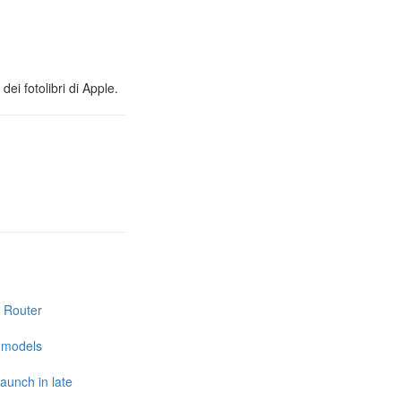
ei fotolibri di Apple.
i Router
e models
launch in late