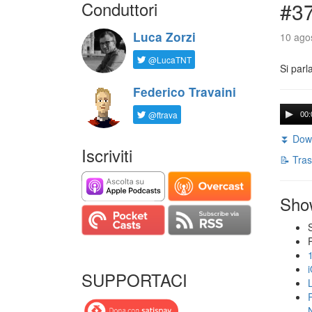
Conduttori
#3
Luca Zorzi
10 agos
@LucaTNT
Si parl
Federico Travaini
@ftrava
00:
⏬ Down
Iscriviti
📝 Tras
Sho
SUPPORTACI