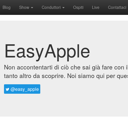
Blog
Show
Conduttori
Ospiti
Live
Contattaci
EasyApple
Non accontentarti di ciò che sai già fare con 
tanto altro da scoprire. Noi siamo qui per que
@easy_apple