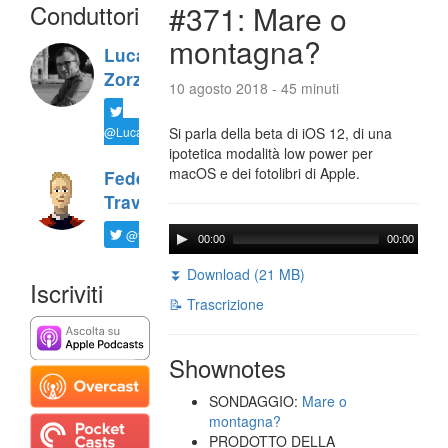
Conduttori
#371: Mare o
montagna?
Luca
Zorzi
10 agosto 2018 - 45 minuti
@LucaTNT
Si parla della beta di iOS 12, di una
ipotetica modalità low power per
macOS e dei fotolibri di Apple.
Federico
Travaini
@ftrava
00:00
00:00
⏬ Download (21 MB)
Iscriviti
📝 Trascrizione
Shownotes
SONDAGGIO:
Mare o
montagna?
PRODOTTO DELLA