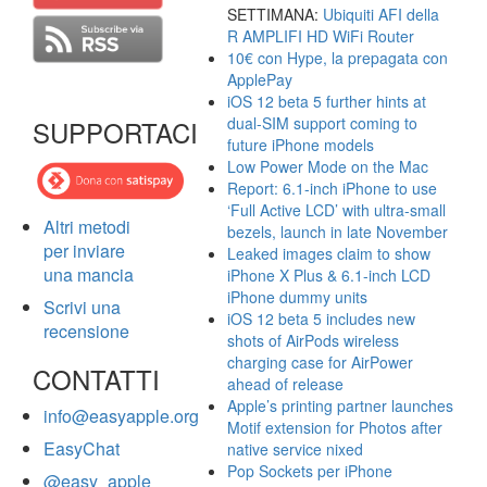
SETTIMANA:
Ubiquiti AFI della
R AMPLIFI HD WiFi Router
10€ con Hype, la prepagata con
ApplePay
iOS 12 beta 5 further hints at
dual-SIM support coming to
SUPPORTACI
future iPhone models
Low Power Mode on the Mac
Report: 6.1-inch iPhone to use
‘Full Active LCD’ with ultra-small
Altri metodi
bezels, launch in late November
per inviare
Leaked images claim to show
una mancia
iPhone X Plus & 6.1-inch LCD
iPhone dummy units
Scrivi una
iOS 12 beta 5 includes new
recensione
shots of AirPods wireless
charging case for AirPower
CONTATTI
ahead of release
Apple’s printing partner launches
info@easyapple.org
Motif extension for Photos after
EasyChat
native service nixed
Pop Sockets per iPhone
@easy_apple