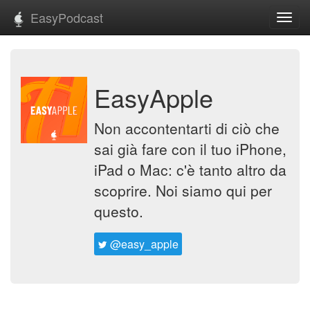
EasyPodcast
Toggl
navig
EasyApple
Non accontentarti di ciò che
sai già fare con il tuo iPhone,
iPad o Mac: c'è tanto altro da
scoprire. Noi siamo qui per
questo.
@easy_apple