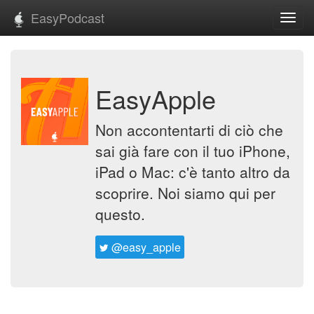
EasyPodcast
Toggl
navig
EasyApple
Non accontentarti di ciò che
sai già fare con il tuo iPhone,
iPad o Mac: c'è tanto altro da
scoprire. Noi siamo qui per
questo.
@easy_apple