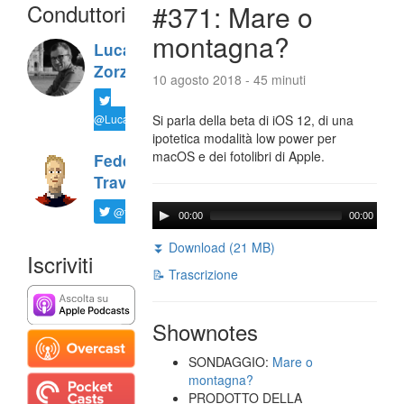
Conduttori
#371: Mare o
montagna?
Luca
Zorzi
10 agosto 2018 - 45 minuti
@LucaTNT
Si parla della beta di iOS 12, di una
ipotetica modalità low power per
macOS e dei fotolibri di Apple.
Federico
Travaini
@ftrava
00:00
00:00
⏬ Download (21 MB)
Iscriviti
📝 Trascrizione
Shownotes
SONDAGGIO:
Mare o
montagna?
PRODOTTO DELLA