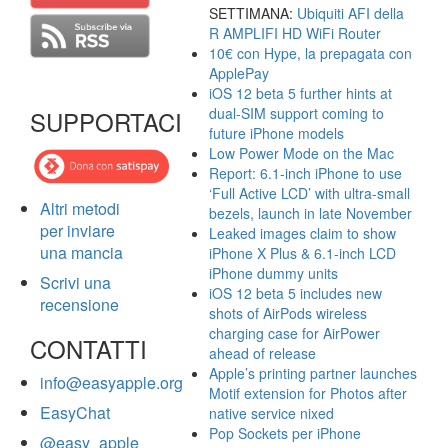
SETTIMANA:
Ubiquiti AFI della
R AMPLIFI HD WiFi Router
10€ con Hype, la prepagata con
ApplePay
iOS 12 beta 5 further hints at
dual-SIM support coming to
SUPPORTACI
future iPhone models
Low Power Mode on the Mac
Report: 6.1-inch iPhone to use
‘Full Active LCD’ with ultra-small
Altri metodi
bezels, launch in late November
per inviare
Leaked images claim to show
una mancia
iPhone X Plus & 6.1-inch LCD
iPhone dummy units
Scrivi una
iOS 12 beta 5 includes new
recensione
shots of AirPods wireless
charging case for AirPower
CONTATTI
ahead of release
Apple’s printing partner launches
info@easyapple.org
Motif extension for Photos after
EasyChat
native service nixed
Pop Sockets per iPhone
@easy_apple