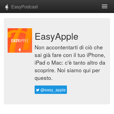
EasyPodcast
Toggl
navig
EasyApple
Non accontentarti di ciò che
sai già fare con il tuo iPhone,
iPad o Mac: c'è tanto altro da
scoprire. Noi siamo qui per
questo.
@easy_apple