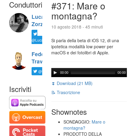
Conduttori
#371: Mare o
montagna?
Luca
Zorzi
10 agosto 2018 - 45 minuti
@LucaTNT
Si parla della beta di iOS 12, di una
ipotetica modalità low power per
macOS e dei fotolibri di Apple.
Federico
Travaini
@ftrava
00:00
00:00
⏬ Download (21 MB)
Iscriviti
📝 Trascrizione
Shownotes
SONDAGGIO:
Mare o
montagna?
PRODOTTO DELLA