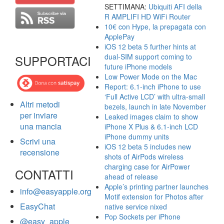
SETTIMANA:
Ubiquiti AFI della
R AMPLIFI HD WiFi Router
10€ con Hype, la prepagata con
ApplePay
iOS 12 beta 5 further hints at
dual-SIM support coming to
SUPPORTACI
future iPhone models
Low Power Mode on the Mac
Report: 6.1-inch iPhone to use
‘Full Active LCD’ with ultra-small
Altri metodi
bezels, launch in late November
per inviare
Leaked images claim to show
una mancia
iPhone X Plus & 6.1-inch LCD
iPhone dummy units
Scrivi una
iOS 12 beta 5 includes new
recensione
shots of AirPods wireless
charging case for AirPower
CONTATTI
ahead of release
Apple’s printing partner launches
info@easyapple.org
Motif extension for Photos after
EasyChat
native service nixed
Pop Sockets per iPhone
@easy_apple